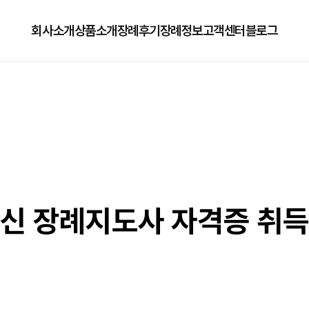
회사소개
상품소개
장례후기
장례정보
고객센터
블로그
회사소개
125상품
장례정보
자주하는질문
오시는길
179상품
수목장/납골당안내
이용방법
279상품
코로나방역
79상품
직원채용공고
최신 장례지도사 자격증 취득