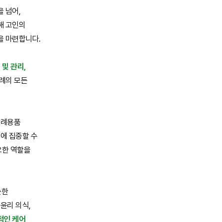
 넘어,
해 고인의
을 마련합니다.
 및 관리,
례의 모든
장례용품
픔에 집중할 수
요한 역할을
순한
 윤리 의식,
적인 케어