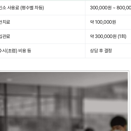
빈소 사용료 (평수별 차등)
300,000원 ~ 800,0
안치료
약 100,000원
입관료
약 300,000원 (1회)
수시(초렴) 비용 등
상담 후 결정