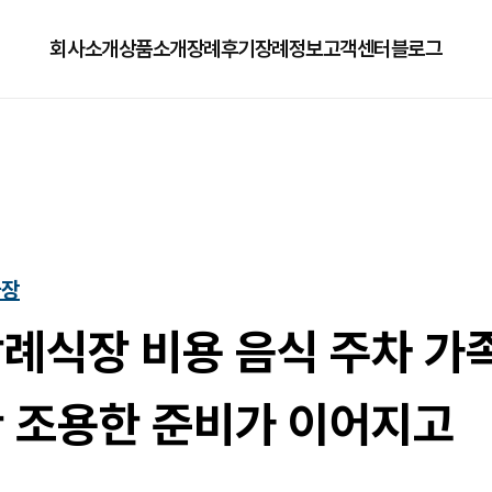
회사소개
상품소개
장례후기
장례정보
고객센터
블로그
회사소개
125상품
장례정보
자주하는질문
오시는길
179상품
수목장/납골당안내
이용방법
279상품
코로나방역
차장
79상품
직원채용공고
례식장 비용 음식 주차 가
 조용한 준비가 이어지고