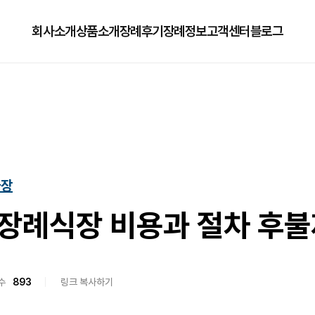
회사소개
상품소개
장례후기
장례정보
고객센터
블로그
회사소개
125상품
장례정보
자주하는질문
오시는길
179상품
수목장/납골당안내
이용방법
279상품
코로나방역
차장
79상품
직원채용공고
장례식장 비용과 절차 후불
수
893
링크 복사하기