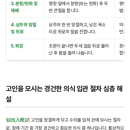
3. 분향/헌화 및
영정 앞에서 분향(또는 헌화) 후 두
향에 
재배
번 큰절을 합니다.
볍게 
4. 상주와 맞절
상주와 한 번 맞절하고, 낮은 목소
악수를
및 위로
리로 위로의 말을 전합니다.
먼저 
5. 퇴장
조문이 끝나면 두세 걸음 뒤로 물러
장례식
난 후 몸을 돌려 나옵니다.
합니다
고인을 모시는 경건한 의식 입관 절차 심층 해
설
입관(入棺)
은 고인을 정결하게 닦고 수의를 입혀 관에 모시는 절차
로, 장례 기간 중 가장 경건하고 중요한 의식 중 하나입니다. 통상적으