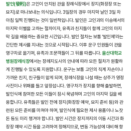
발인(發靷)
은 고인이 안치된 관을 장례식장에서 장지(화장장 또는
묘지)로 떠나보내는 의식입니다. 3일장의 경우 마지막 날인 3일 차
아침 일찍 진행되는 것이 일반적입니다. 발인은 고인과의 이승에서의
마지막 이별을 고하는 절차이자, 유족과 친지들이 함께 고인의 마지
막 길을 배웅하는 중요한 시간입니다. 발인 절차는 보통 '발인제'라는
간단한 제사를 지내는 것으로 시작됩니다. 이후 운구 인원들이 관을
영구차로 옮기며, 유족과 조문객들이 그 뒤를 따릅니다.
울산대학교
병원장례식장
에서는 장례지도사의 안내에 따라 모든 절차가 원활하
게 진행될 수 있도록 지원합니다. 운구는 보통 고인의 직계 자손이나
가까운 친지, 친구들이 맡게 되며, 장례식장을 나설 때는 상주가 영정
사진이나 위패를 들고 앞장섭니다. 영구차가 장지를 향해 출발하면,
발인식에 참여한 모든 이들이 잠시 묵념하며 고인의 마지막 길을 배
웅합니다. 유족들은 발인 전에 장지(화장장 예약, 묘지 준비 등)와 관
련된 모든 준비를 마쳐야 하며, 발인식에 필요한 제사 용품이나 노잣
돈 등도 미리 챙겨야 합니다. 발인 시간은 장지까지의 이동 시간과 화
장장 예약 시간 등을 고려하여 정해지므로, 변동 가능성에 대비해 항