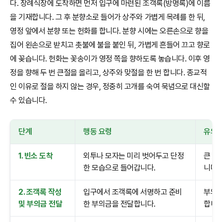
다. 장례식장에 도착하면 먼저 입구에 마련된 조객록(방명록)에 이름
을 기재합니다. 그 후 분향소로 들어가 상주와 가볍게 목례를 한 뒤,
영정 앞에서 분향 또는 헌화를 합니다. 분향 시에는 오른손으로 향을
집어 왼손으로 받치고 촛불에 불을 붙인 뒤, 가볍게 흔들어 끄고 향로
에 꽂습니다. 헌화는 꽃송이가 영정 쪽을 향하도록 놓습니다. 이후 영
정을 향해 두 번 큰절을 올리고, 상주와 맞절을 한 번 합니다. 종교적
인 이유로 절을 하지 않는 경우, 정중히 고개를 숙여 묵념으로 대신할
수 있습니다.
단계
행동 요령
유의
1. 빈소 도착
외투나 모자는 미리 벗어두고 단정
큰 소
한 모습으로 들어갑니다.
니다.
2. 조객록 작성
입구에서 조객록에 서명하고 준비
부의금
및 부의금 전달
한 부의금을 전달합니다.
합니다