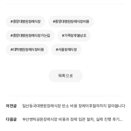
#중앙대병원장례식장
#중앙대병원장례식장비용
#중앙대병원장례식장가는길
#가족장후불상조
#대학병원장례식장비용
#서울장례식장
목록으로
이전글
일산동국대병원장례식장 빈소 비용 장례이후절차까지 알아봅니다
다음글
부산영락공원장례식장 비용과 장례 입관 절차, 실제 진행 후기까
지