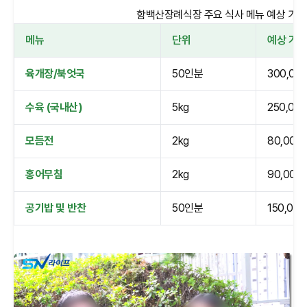
함백산장례식장 주요 식사 메뉴 예상 가격 (
메뉴
단위
예상 가격
육개장/북엇국
50인분
300,00
수육 (국내산)
5kg
250,00
모듬전
2kg
80,000
홍어무침
2kg
90,000
공기밥 및 반찬
50인분
150,00