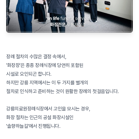
장례 절차의 수많은 결정 속에서,
'화장장'은 종종 장례식장에 당연히 포함된
시설로 오인되곤 합니다.
하지만 강릉 지역에서는 이 두 가지를 별개의
절차로 인식하고 준비하는 것이 원활한 장례의 첫걸음입니다.
강릉의료원장례식장에서 고인을 모시는 경우,
화장 절차는 인근의 공설 화장시설인
'솔향하늘길'에서 진행됩니다.