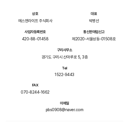
상호
대표
에스엔라이프 주식회사
박병선
사업자등록번호
통신판매업신고
420-88-01458
제2020-서울성동-01508호
구리사무소
경기도 구리시 산마루로 5, 3층
Tel
1522-9443
FAX
070-8244-1662
이메일
pbs0908@naver.com