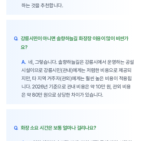
하는 것을 추천합니다.
Q.
강릉시민이 아니면 솔향하늘길 화장장 이용이 많이 비싼가
요?
A.
네, 그렇습니다. 솔향하늘길은 강릉시에서 운영하는 공설
시설이므로 강릉시민(관내)에게는 저렴한 비용으로 제공되
지만, 타 지역 거주자(관외)에게는 훨씬 높은 비용이 적용됩
니다. 2026년 기준으로 관내 비용은 약 10만 원, 관외 비용
은 약 80만 원으로 상당한 차이가 있습니다.
Q.
화장 소요 시간은 보통 얼마나 걸리나요?