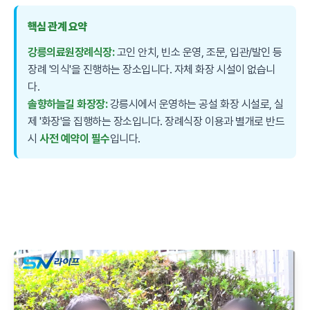
핵심 관계 요약
강릉의료원장례식장:
고인 안치, 빈소 운영, 조문, 입관/발인 등
장례 '의식'을 진행하는 장소입니다. 자체 화장 시설이 없습니
다.
솔향하늘길 화장장:
강릉시에서 운영하는 공설 화장 시설로, 실
제 '화장'을 집행하는 장소입니다. 장례식장 이용과 별개로 반드
시
사전 예약이 필수
입니다.