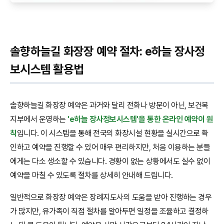
솔향하늘길 화장장 예약 절차: e하늘 장사정
보시스템 활용법
솔향하늘길 화장장 예약은 과거와 달리 전화나 방문이 아닌, 보건복
지부에서 운영하는
'e하늘 장사정보시스템'을 통한 온라인 예약이 원
칙
입니다. 이 시스템을 통해 전국의 화장시설 현황을 실시간으로 확
인하고 예약을 진행할 수 있어 매우 편리하지만, 처음 이용하는 분들
에게는 다소 생소할 수 있습니다. 경황이 없는 상황에서도 실수 없이
예약을 마칠 수 있도록 절차를 상세히 안내해 드립니다.
일반적으로 화장장 예약은 장례지도사의 도움을 받아 진행하는 경우
가 많지만, 유가족이 직접 절차를 알아두면 일정을 조율하고 결정하