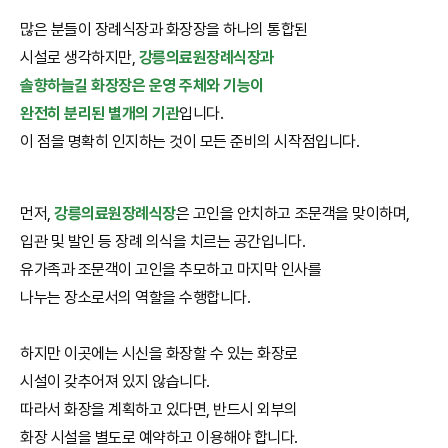
많은 분들이 장례식장과 화장장을 하나의 통합된
시설로 생각하지만,
강릉의료원장례식장과
솔향하늘길 화장장은 운영 주체와 기능이
완전히 분리된 별개의 기관
입니다.
이 점을 명확히 인지하는 것이 모든 준비의 시작점입니다.
먼저,
강릉의료원장례식장
은 고인을 안치하고 조문객을 맞이하며,
입관 및 발인 등 장례 의식을 치르는 공간입니다.
유가족과 조문객이 고인을 추모하고 마지막 인사를
나누는 장소로서의 역할을 수행합니다.
하지만 이곳에는 시신을 화장할 수 있는 화장로
시설이 갖추어져 있지 않습니다.
따라서 화장을 계획하고 있다면, 반드시 외부의
화장 시설을 별도로 예약하고 이용해야 합니다.