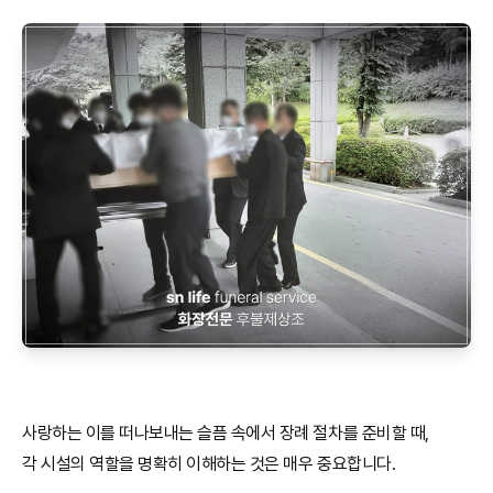
사랑하는 이를 떠나보내는 슬픔 속에서 장례 절차를 준비할 때,
각 시설의 역할을 명확히 이해하는 것은 매우 중요합니다.