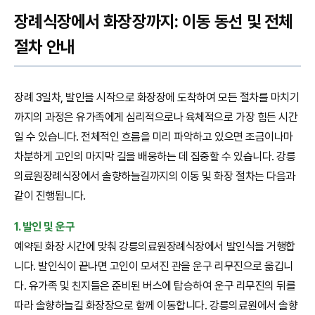
장례식장에서 화장장까지: 이동 동선 및 전체
절차 안내
장례 3일차, 발인을 시작으로 화장장에 도착하여 모든 절차를 마치기
까지의 과정은 유가족에게 심리적으로나 육체적으로 가장 힘든 시간
일 수 있습니다. 전체적인 흐름을 미리 파악하고 있으면 조금이나마
차분하게 고인의 마지막 길을 배웅하는 데 집중할 수 있습니다. 강릉
의료원장례식장에서 솔향하늘길까지의 이동 및 화장 절차는 다음과
같이 진행됩니다.
1. 발인 및 운구
예약된 화장 시간에 맞춰 강릉의료원장례식장에서 발인식을 거행합
니다. 발인식이 끝나면 고인이 모셔진 관을 운구 리무진으로 옮깁니
다. 유가족 및 친지들은 준비된 버스에 탑승하여 운구 리무진의 뒤를
따라 솔향하늘길 화장장으로 함께 이동합니다. 강릉의료원에서 솔향