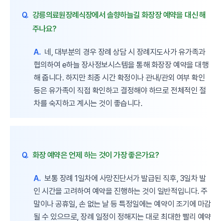
Q.
강릉의료원장례식장에서 솔향하늘길 화장장 예약을 대신 해
주나요?
A.
네, 대부분의 경우 장례 상담 시 장례지도사가 유가족과
협의하여 e하늘 장사정보시스템을 통해 화장장 예약을 대행
해 줍니다. 하지만 최종 시간 확정이나 관내/관외 여부 확인
등은 유가족이 직접 확인하고 결정해야 하므로 전체적인 절
차를 숙지하고 계시는 것이 좋습니다.
Q.
화장 예약은 언제 하는 것이 가장 좋은가요?
A.
보통 장례 1일차에 사망진단서가 발급된 직후, 3일차 발
인 시간을 고려하여 예약을 진행하는 것이 일반적입니다. 주
말이나 공휴일, 손 없는 날 등 특정일에는 예약이 조기에 마감
될 수 있으므로, 장례 일정이 정해지는 대로 최대한 빨리 예약