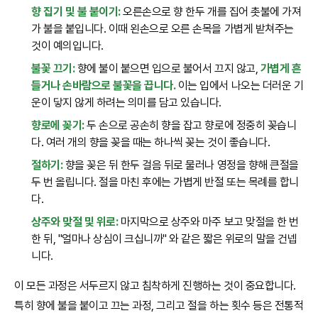
향 집기 및 불 붙이기:
오른손으로 향 한두 개를 집어 촛불에 가져
가 불을 붙입니다. 이때 왼손으로 오른 손목을 가볍게 받쳐주는
것이 예의입니다.
불꽃 끄기:
향에 불이 붙으면 입으로 불어서 끄지 않고,
가볍게 흔
들거나 손바람으로 불꽃을 끕니다.
이는 입에서 나오는 더러운 기
운이 닿지 않게 하려는 의미를 담고 있습니다.
향로에 꽂기:
두 손으로 공손히 향을 잡고 향로에 정중히 꽂습니
다. 여러 개의 향을 꽂을 때는 하나씩 꽂는 것이 좋습니다.
절하기:
향을 꽂은 뒤 한두 걸음 뒤로 물러나 영정을 향해 큰절을
두 번 올립니다. 절을 마친 후에는 가볍게 반절 또는 목례를 합니
다.
상주와 맞절 및 위로:
마지막으로 상주와 마주 보고 맞절을 한 번
한 뒤, "얼마나 상심이 크십니까" 와 같은 짧은 위로의 말을 건넵
니다.
이 모든 과정은 서두르지 않고 침착하게 진행하는 것이 중요합니다.
특히 향에 불을 붙이고 끄는 과정, 그리고 절을 하는 횟수 등은 전통적