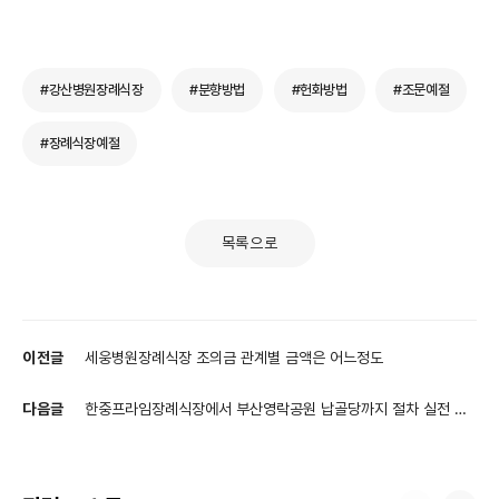
#강산병원장례식장
#분향방법
#헌화방법
#조문예절
#장례식장예절
목록으로
이전글
세웅병원장례식장 조의금 관계별 금액은 어느정도
다음글
한중프라임장례식장에서 부산영락공원 납골당까지 절차 실전 경
로와 준비물