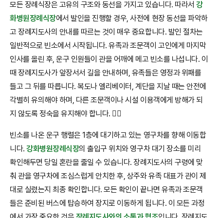
모든 장례식장은 고유의 구조와 동선을 가지고 있습니다. 따라서
강
화병원장례식장
에서 발인을 진행할 경우, 사전에 현장 동선을 파악하
고 장례지도사의 안내를 따르는 것이 매우 중요합니다. 발인 절차는
일반적으로 빈소에서 시작됩니다. 유족과 조문객이 고인에게 마지막
인사를 올린 후, 운구 인원들이 관을 어깨에 메고 빈소를 나섭니다. 이
때 장례지도사가 앞장서서 길을 안내하며, 유족들은 영정과 위패를
들고 그 뒤를 따릅니다. 복도나 엘리베이터, 계단을 지날 때는 안전에
각별히 유의해야 하며, 다른 조문객이나 시설 이용객에게 방해가 되
지 않도록 정숙을 유지해야 합니다. 🚶‍♂️
빈소를 나온 운구 행렬은 1층에 대기하고 있는 영구차를 향해 이동합
니다.
강화병원장례식장
의 출입구 위치와 영구차 대기 장소를 미리
확인해두면 당일 혼란을 줄일 수 있습니다. 장례지도사의 구령에 맞
춰 관을 영구차에 조심스럽게 안치한 후, 상주와 유족 대표가 관이 제
대로 실렸는지 최종 확인합니다. 모든 확인이 끝나면 유족과 조문객
들은 준비된 버스에 탑승하여 장지로 이동하게 됩니다. 이 모든 과정
에서 가장 중요한 것은
장례지도사와의 소통과 협조
입니다. 장례지도