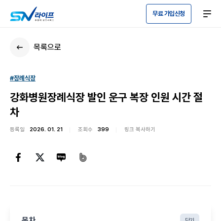
무료 가입신청
목록으로
#장례식장
강화병원장례식장 발인 운구 복장 인원 시간 절
차
등록일
2026. 01. 21
조회수
399
링크 복사하기
목차
닫기