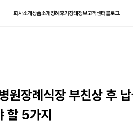
회사소개
상품소개
장례후기
장례정보
고객센터
블로그
회사소개
125상품
장례정보
자주하는질문
오시는길
179상품
수목장/납골당안내
이용방법
279상품
코로나방역
79상품
직원채용공고
병원장례식장 부친상 후 납
야 할 5가지