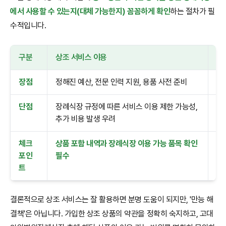
에서 사용할 수 있는지(대체 가능한지) 꼼꼼하게 확인
하는 절차가 필
수적입니다.
구분
상조 서비스 이용
장
장점
정해진 예산, 전문 인력 지원, 용품 사전 준비
모
단점
장례식장 규정에 따른 서비스 이용 제한 가능성,
모
추가 비용 발생 우려
항
체크
상품 포함 내역과 장례식장 이용 가능 품목 확인
항
포인
필수
트
결론적으로 상조 서비스는 잘 활용하면 분명 도움이 되지만, '만능 해
결책'은 아닙니다. 가입한 상조 상품의 약관을 정확히 숙지하고, 고대