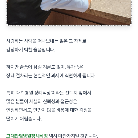
사랑하는 사람을 떠나보내는 일은 그 자체로
감당하기 벅찬 슬픔입니다.
하지만 슬픔에 잠길 겨를도 없이, 유가족은
장례 절차라는 현실적인 과제에 직면하게 됩니다.
특히 '대학병원 장례식장'이라는 선택지 앞에서
많은 분들이 시설의 신뢰성과 접근성은
인정하면서도, 만만치 않을 비용에 대한 걱정을
떨치기 어렵습니다.
고대안암병원장례식장
역시 마찬가지일 것입니다.