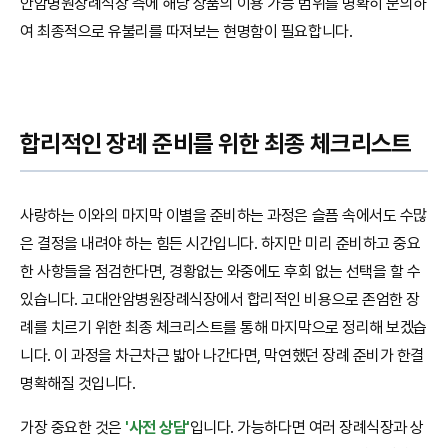
안암병원장례식장 측에 해당 상품의 이용 가능 범위를 명확히 문의하
여 최종적으로 유불리를 따져보는 현명함이 필요합니다.
합리적인 장례 준비를 위한 최종 체크리스트
사랑하는 이와의 마지막 이별을 준비하는 과정은 슬픔 속에서도 수많
은 결정을 내려야 하는 힘든 시간입니다. 하지만 미리 준비하고 중요
한 사항들을 점검한다면, 경황없는 와중에도 후회 없는 선택을 할 수
있습니다. 고대안암병원장례식장에서 합리적인 비용으로 존엄한 장
례를 치르기 위한 최종 체크리스트를 통해 마지막으로 정리해 보겠습
니다. 이 과정을 차근차근 밟아 나간다면, 막연했던 장례 준비가 한결
명확해질 것입니다.
가장 중요한 것은
'사전 상담'
입니다. 가능하다면 여러 장례식장과 상