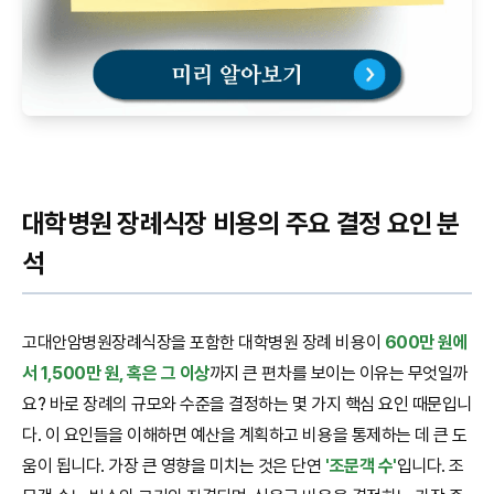
대학병원 장례식장 비용의 주요 결정 요인 분
석
고대안암병원장례식장을 포함한 대학병원 장례 비용이
600만 원에
서 1,500만 원, 혹은 그 이상
까지 큰 편차를 보이는 이유는 무엇일까
요? 바로 장례의 규모와 수준을 결정하는 몇 가지 핵심 요인 때문입니
다. 이 요인들을 이해하면 예산을 계획하고 비용을 통제하는 데 큰 도
움이 됩니다. 가장 큰 영향을 미치는 것은 단연
'조문객 수'
입니다. 조