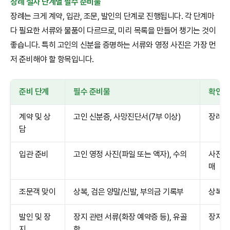
장례 절차 단계별 필수 준비물
장례는 크게 계약, 입관, 조문, 발인의 단계로 진행됩니다. 각 단계마
다 필요한 서류와 물품이 다르므로, 미리 목록을 만들어 챙기는 것이
좋습니다. 특히 고인의 신분을 증명하는 서류와 영정 사진은 가장 먼
저 준비해야 할 항목입니다.
준비 단계
필수 준비물
확인 
계약 및 상
고인 신분증, 사망진단서(7부 이상)
장례 방
담
입관 준비
고인 영정 사진(파일 또는 액자), 수의
사진 해
매
조문객 맞이
상복, 검은 양말/신발, 부의금 기록부
상복 대
발인 및 장
장지 관련 서류(화장 예약증 등), 유골
장지(화
지
함