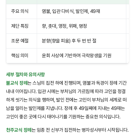
주요 의식
염불, 입관 다비식, 발인제, 49재
임
제단 특징
향, 촛대, 영정, 위패, 명정
십
조문 예절
분향(향을 피움) 후 두 번 반 절
국
핵심 의미
윤회 사상에 기반하여 극락왕생을 기원
영
세부 절차와 유의사항
불교식 장례
는 스님의 집전 하에 진행되며, 염불과 독경이 장례 기간
내내 이어집니다. 입관 시에는 부처님의 가르침에 따라 고인을 정결
하게 씻기는 의식을 행하며, 발인 전에는 고인이 부처님의 세계로 떠
남을 알리는 발인제를 지냅니다. 장례 후 49일째에 지내는 49재는
고인이 좋은 곳에 다시 태어나기를 기원하는 중요한 의식입니다.
천주교식 장례
는 임종 전 신부가 집전하는 병자성사부터 시작됩니다.