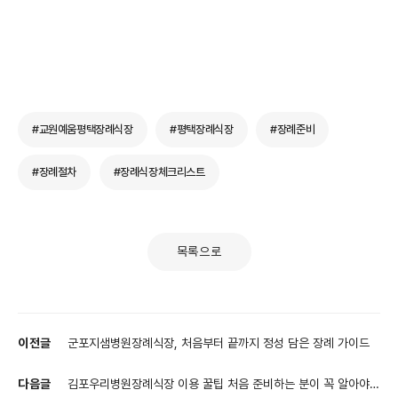
#교원예움평택장례식장
#평택장례식장
#장례준비
#장례절차
#장례식장체크리스트
목록으로
이전글
군포지샘병원장례식장, 처음부터 끝까지 정성 담은 장례 가이드
다음글
김포우리병원장례식장 이용 꿀팁 처음 준비하는 분이 꼭 알아야