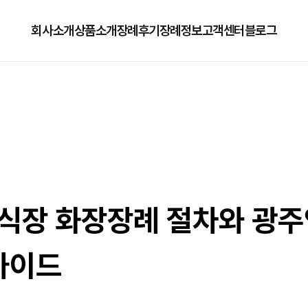
회사소개
상품소개
장례후기
장례정보
고객센터
블로그
회사소개
125상품
장례정보
자주하는질문
오시는길
179상품
수목장/납골당안내
이용방법
279상품
코로나방역
79상품
직원채용공고
식장 화장장례 절차와 광주
가이드