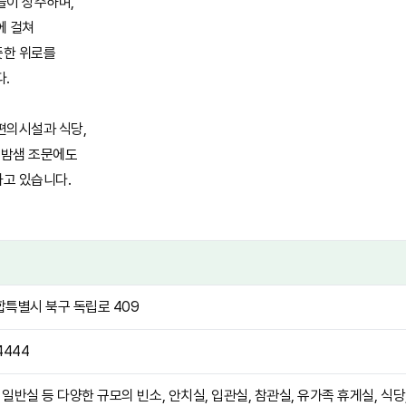
들이 상주하며,
에 걸쳐
뜻한 위로를
다.
편의시설과 식당,
 밤샘 조문에도
고 있습니다.
특별시 북구 독립로 409
4444
실, 일반실 등 다양한 규모의 빈소, 안치실, 입관실, 참관실, 유가족 휴게실, 식당