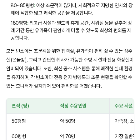
80~85평형
:
예상 조문객이 많거나, 사회적으로 저명한 인사의 장
례에 적합한 넓고 쾌적한 공간을 제공합니다.
180평형
:
최고급 시설과 별도의 휴게 공간, 샤워실 등을 갖추어 장
례 기간 동안 유가족이 편안하게 머물 수 있도록 최상의 편의를 제
공합니다.
모든 빈소에는 조문객을 위한 접객실, 유가족이 편히 쉴 수 있는 상주
실(온돌방), 그리고 간단한 취사가 가능한 주방 시설과 전용 화장실이
완비되어 있습니다. 또한, 최신 공조 시스템을 통해 쾌적한 실내 환경
을 유지하며, 각 빈소마다 전용 전자 방명록과 조문 현황을 확인할 수
있는 모니터가 설치되어 있어 편리함을 더했습니다.
면적 (평)
적정 수용인원
주요 시설 특
50평형
약 50명
가족장, 소규
60평형
약 70명
가장 일반적인