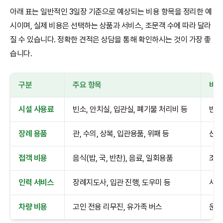
아래 표는 일반적인 3일장 기준으로 예상되는 비용 항목을 정리한 예
시이며, 실제 비용은 선택하는 상품과 서비스, 조문객 수에 따라 달라
질 수 있습니다. 정확한 견적은 상담을 통해 확인하시는 것이 가장 좋
습니다.
구분
주요 항목
비고
시설 사용료
빈소, 안치실, 입관실, 폐기물 처리비 등
빈소
장례 용품
관, 수의, 상복, 입관용품, 위패 등
선택
접객 비용
음식(밥, 국, 반찬), 음료, 일회용품
조문객
인력 서비스
장례지도사, 입관 진행, 도우미 등
서비
차량 비용
고인 전용 리무진, 유가족 버스
운구