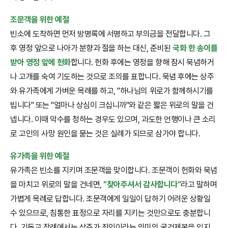
조문객을 위한 예절
빈소에 도착하면 먼저 방명록에 서명하고 부의금을 전달합니다. 그
후 영정 앞으로 나아가 분향과 절을 하는 대신, 준비된
국화 한 송이를
받아 영정 앞에 헌화
합니다. 헌화 후에는 영정을 향해 잠시 묵념하거
나 고개를 숙여 기도하는 것으로 조의를 표합니다. 묵념 후에는 상주
와 유가족에게 가벼운 목례를 하고, "하나님의 위로가 함께하시기를
빕니다" 또는 "얼마나 상심이 크십니까"와 같은 짧은 위로의 말을 건
넵니다. 이때 악수를 청하는 경우도 있으며, 과도한 언행이나 큰 소리
로 고인의 사망 원인을 묻는 것은 실례가 되므로 삼가야 합니다.
유가족을 위한 예절
유가족은 빈소를 지키며 조문객을 맞이합니다. 조문객이 헌화와 묵념
을 마치고 위로의 말을 건네면,
"찾아주셔서 감사합니다"
라고 말하며
가볍게 목례로 답합니다. 조문객에게 일일이 답하기 어려운 상황일
수 있으므로, 침통한 표정으로 자리를 지키는 것만으로도 충분합니
다. 기독교 장례에서는 상주가 죄인이라는 의미의 굴건제복을 입지