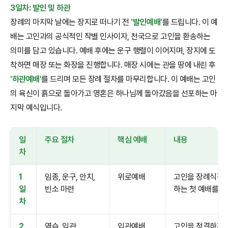
3일차: 발인 및 하관
장례의 마지막 날에는 장지로 떠나기 전
'발인예배'
를 드립니다. 이 예
배는 고인과의 공식적인 작별 인사이자, 천국으로 고인을 환송하는
의미를 담고 있습니다. 예배 후에는 운구 행렬이 이어지며, 장지에 도
착하면 매장 또는 화장을 진행합니다. 매장 시에는 관을 땅에 내린 후
'하관예배'
를 드리며 모든 장례 절차를 마무리합니다. 이 예배는 고인
의 육신이 흙으로 돌아가고 영혼은 하나님께 돌아갔음을 선포하는 마
지막 예식입니다.
일
주요 절차
핵심 예배
내용
차
1
임종, 운구, 안치,
위로예배
고인을 장례식장에
일
빈소 마련
하는 첫 예배를 드
차
2
염습, 입관
입관예배
고인을 정결하게 