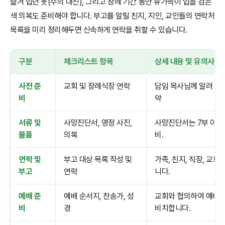
즐겨 입던 옷(수의 대신), 그리고 장례 기간 동안 유가족이 입을 검은
색 의복도 준비해야 합니다. 부고를 알릴 친지, 지인, 교인들의 연락처
목록을 미리 정리해두면 신속하게 연락을 취할 수 있습니다.
구분
체크리스트 항목
상세 내용 및 유의사항
사전 준
교회 및 장례식장 연락
담임 목사님께 알려 예배
비
약
서류 및
사망진단서, 영정 사진,
사망진단서는 7부 이상 
물품
의복
비.
연락 및
부고 대상 목록 작성 및
가족, 친지, 직장, 교
부고
연락
니다.
예배 준
예배 순서지, 찬송가, 성
교회와 협의하여 예배 
비
경
비치합니다.