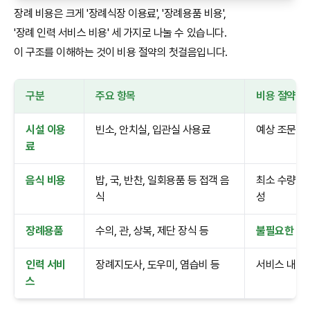
장례 비용은 크게 '장례식장 이용료', '장례용품 비용',
'장례 인력 서비스 비용' 세 가지로 나눌 수 있습니다.
이 구조를 이해하는 것이 비용 절약의 첫걸음입니다.
구분
주요 항목
비용 절약 
시설 이용
빈소, 안치실, 입관실 사용료
예상 조문객
료
음식 비용
밥, 국, 반찬, 일회용품 등 접객 음
최소 수량으
식
성
장례용품
수의, 관, 상복, 제단 장식 등
불필요한 고
인력 서비
장례지도사, 도우미, 염습비 등
서비스 내용
스