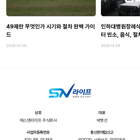
49제란 무엇인가 시기와 절차 완벽 가이
인하대병원장례식
드
터 빈소, 음식, 
2026.01.06
2025.12.29
상호
대표
에스엔라이프 주식회사
박병선
사업자등록번호
통신판매업신고
420-88-01458
제2020-서울성동-01508호