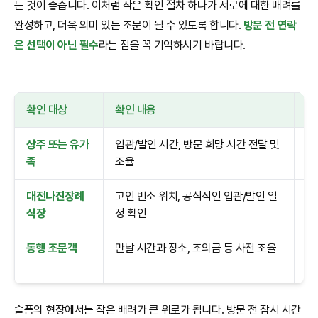
는 것이 좋습니다. 이처럼 작은 확인 절차 하나가 서로에 대한 배려를
완성하고, 더욱 의미 있는 조문이 될 수 있도록 합니다.
방문 전 연락
은 선택이 아닌 필수
라는 점을 꼭 기억하시기 바랍니다.
확인 대상
확인 내용
중
상주 또는 유가
입관/발인 시간, 방문 희망 시간 전달 및
가
족
조율
수
대전나진장례
고인 빈소 위치, 공식적인 입관/발인 일
유
식장
정 확인
방
동행 조문객
만날 시간과 장소, 조의금 등 사전 조율
단
있
슬픔의 현장에서는 작은 배려가 큰 위로가 됩니다. 방문 전 잠시 시간