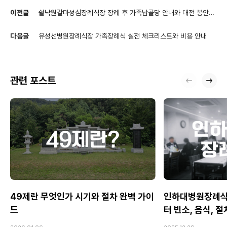
이전글
쉴낙원갈마성심장례식장 장례 후 가족납골당 안내와 대전 봉안당
비교
다음글
유성선병원장례식장 가족장례식 실전 체크리스트와 비용 안내
관련 포스트
49제란 무엇인가 시기와 절차 완벽 가이
인하대병원장례식
드
터 빈소, 음식, 