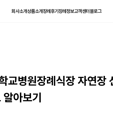
회사소개
상품소개
장례후기
장례정보
고객센터
블로그
회사소개
125상품
장례정보
자주하는질문
오시는길
179상품
수목장/납골당안내
이용방법
279상품
코로나방역
79상품
직원채용공고
학교병원장례식장 자연장 선
로 알아보기