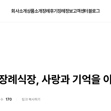
회사소개
상품소개
장례후기
장례정보
고객센터
블로그
회사소개
125상품
장례정보
자주하는질문
오시는길
179상품
수목장/납골당안내
이용방법
279상품
코로나방역
79상품
직원채용공고
례식장, 사랑과 기억을 
회수
170
링크 복사하기