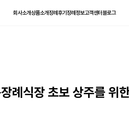
회사소개
상품소개
장례후기
장례정보
고객센터
블로그
회사소개
125상품
장례정보
자주하는질문
오시는길
179상품
수목장/납골당안내
이용방법
279상품
코로나방역
79상품
직원채용공고
장례식장 초보 상주를 위한