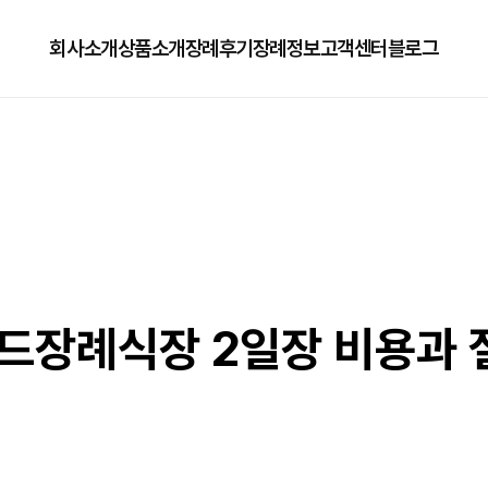
회사소개
상품소개
장례후기
장례정보
고객센터
블로그
회사소개
125상품
장례정보
자주하는질문
오시는길
179상품
수목장/납골당안내
이용방법
279상품
코로나방역
79상품
직원채용공고
장례식장 2일장 비용과 절