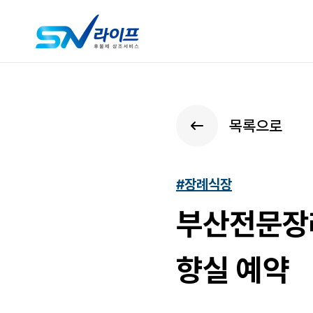
목록으로
#장례식장
부산전문장례
향실 예약