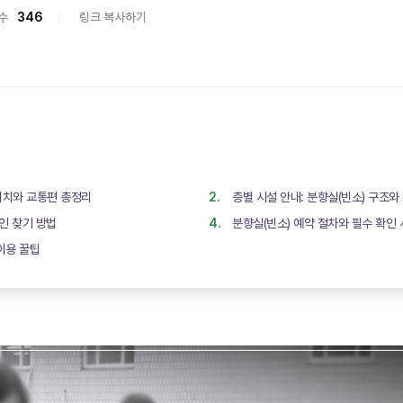
수
346
링크 복사하기
위치와 교통편 총정리
층별 시설 안내: 분향실(빈소) 구조
고인 찾기 방법
분향실(빈소) 예약 절차와 필수 확인
이용 꿀팁