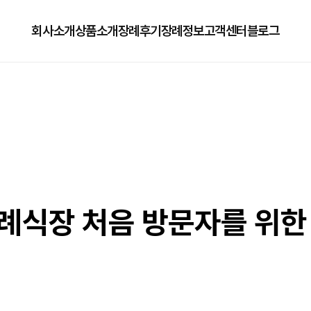
회사소개
상품소개
장례후기
장례정보
고객센터
블로그
회사소개
125상품
장례정보
자주하는질문
오시는길
179상품
수목장/납골당안내
이용방법
279상품
코로나방역
79상품
직원채용공고
식장 처음 방문자를 위한