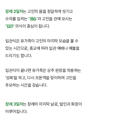
장례 2일차
는 고인의 몸을 정갈하게 씻기고
수의를 입히는
'염습'
과 고인을 관에 모시는
'입관'
의식이 중심이 됩니다.
입관식은 유가족이 고인의 마지막 모습을 볼 수
있는 시간으로, 종교에 따라 입관 예배나 예불을
드리기도 합니다.
입관식이 끝나면 유가족은 상주 완장을 착용하는
'성복'을 하고, 다시 조문객을 맞이하며 고인을
추모하는 시간을 갖습니다.
장례 3일차
는 장례의 마지막 날로, 발인과 화장이
이루어집니다.