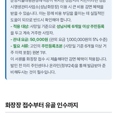
분당서울대병원장례식장이 위치한 성남시의 시민이라면 성남
시영생관리사업소(성남화장장) 이용 시 큰 비용 감면 혜택을
받을 수 있습니다. 이는 장례 비용 부담을 줄이는 데 실질적인
도움이 되므로 반드시 확인해야 합니다.
- 적용 대상:
사망일 기준으로
성남시에 6개월 이상 주민등록
을 두고 계속 거주한 사망자.
- 관내 요금:
50,000원
(관외 요금 1,000,000원의 5% 수준)
- 필요 서류:
고인의
주민등록초본
(사망일 기준 6개월 이상 거
주 이력 포함) 원본 1부.
이 서류를 화장장 접수 시 제출해야만 감면 혜택이 적용됩니다.
발인 전 미리 주민센터나 온라인(정부24)을 통해 발급받아 준
비해두시는 것이 필수입니다.
화장장 접수부터 유골 인수까지