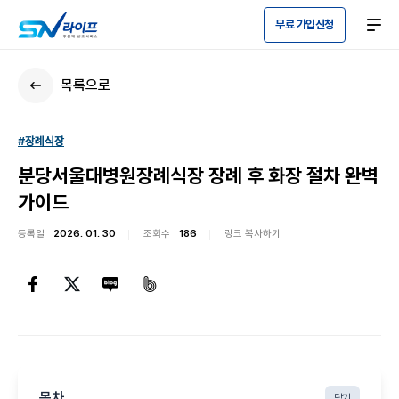
무료 가입신청
목록으로
#장례식장
분당서울대병원장례식장 장례 후 화장 절차 완벽
가이드
등록일
2026. 01. 30
조회수
186
링크 복사하기
목차
닫기