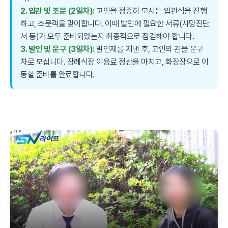
2. 입관 및 조문 (2일차):
고인을 정중히 모시는 입관식을 진행
하고, 조문객을 맞이합니다. 이때 발인에 필요한 서류(사망진단
서 등)가 모두 준비되었는지 최종적으로 점검해야 합니다.
3. 발인 및 운구 (3일차):
발인제를 지낸 후, 고인의 관을 운구
차로 모십니다. 장례식장 이용료 정산을 마치고, 화장장으로 이
동할 준비를 완료합니다.