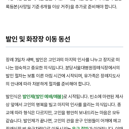
록등본(사망일 기준 6개월 이상 거주)을 추가로 준비해야 합니다.
발인 및 화장장 이동 동선
장례 3일차 새벽, 발인은 고인과의 마지막 인사를 나누고 장지로 떠
나는 엄숙하고 중요한 의식입니다. 분당서울대병원장례식장에서의
발인 절차는 보통 이른 아침 시간에 시작되며, 유가족은 장례지도사
의 안내에 따라 차분하게 절차를 준비해야 합니다.
발인식은
발인제(발인 예배/예불)
로 시작됩니다. 빈소에 마련된 제사
상 앞에서 고인의 명복을 빌고 마지막 인사를 올리는 의식입니다. 종
교에 따라 형식은 다르지만, 고인을 평안히 보내드리는 마음은 모두
같습니다. 발인제가 끝나면, 고인의 관을 운구 인원들이 어깨에 메고
장례식장 밖 운구차량으로 이동시키는
운구 절차
가 이어집니다. 이때