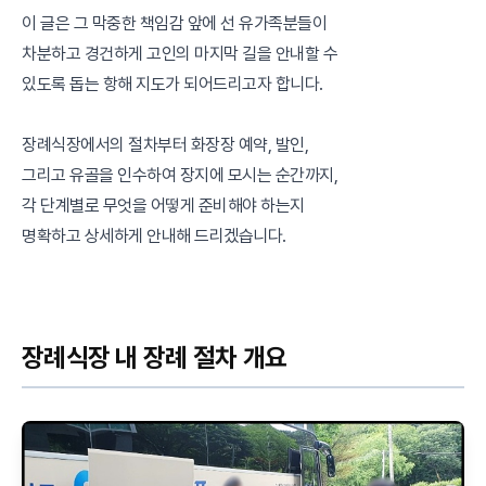
이 글은 그 막중한 책임감 앞에 선 유가족분들이
차분하고 경건하게 고인의 마지막 길을 안내할 수
있도록 돕는 항해 지도가 되어드리고자 합니다.
장례식장에서의 절차부터 화장장 예약, 발인,
그리고 유골을 인수하여 장지에 모시는 순간까지,
각 단계별로 무엇을 어떻게 준비해야 하는지
명확하고 상세하게 안내해 드리겠습니다.
장례식장 내 장례 절차 개요