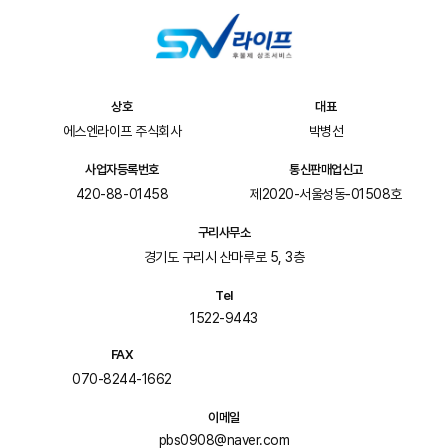
상호
대표
에스엔라이프 주식회사
박병선
사업자등록번호
통신판매업신고
420-88-01458
제2020-서울성동-01508호
구리사무소
경기도 구리시 산마루로 5, 3층
Tel
1522-9443
FAX
070-8244-1662
이메일
pbs0908@naver.com