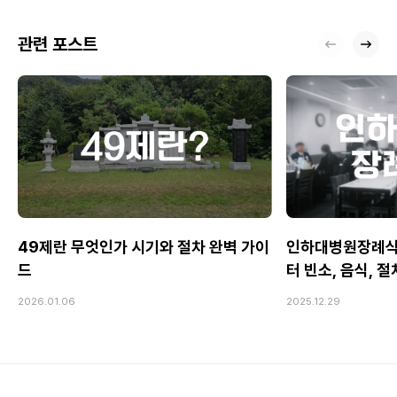
관련 포스트
49제란 무엇인가 시기와 절차 완벽 가이
인하대병원장례식
드
터 빈소, 음식, 
2026.01.06
2025.12.29