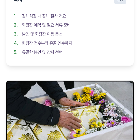
장례식장 내 장례 절차 개요
화장장 예약 및 필요 서류 준비
발인 및 화장장 이동 동선
화장장 접수부터 유골 인수까지
유골함 봉안 및 장지 선택