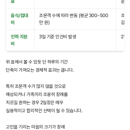
료
준)
음식/접대
조문객 수에 따라 변동 (평균 300~500
조문
비
만 원)
감
인력 지원
3일 기준 인건비 발생
2일
비
위 표에서 볼 수 있듯 단 하루의 기간
단축이 가져오는 경제적 효과는 큽니다.
특히 조문객 수가 많지 않을 것으로
예상되거나 가족끼리 조용히 장례를
치르길 원하는 경우 2일장은 매우
실용적이고 합리적인 선택이 될 수 있습니다.
고인을 기리는 마음의 크기가 장례