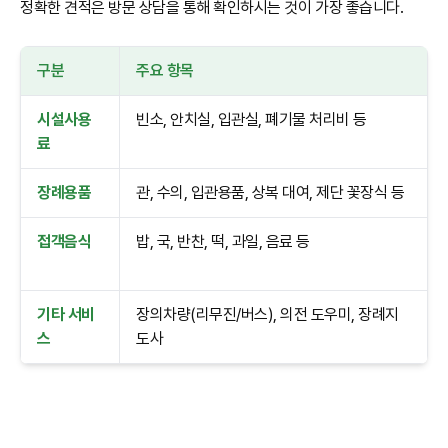
정확한 견적은 방문 상담을 통해 확인하시는 것이 가장 좋습니다.
구분
주요 항목
시설사용
빈소, 안치실, 입관실, 폐기물 처리비 등
료
장례용품
관, 수의, 입관용품, 상복 대여, 제단 꽃장식 등
접객음식
밥, 국, 반찬, 떡, 과일, 음료 등
기타 서비
장의차량(리무진/버스), 의전 도우미, 장례지
스
도사