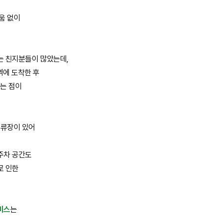
움 없이
는 친지분들이 많았는데,
역에 도착한 후
는 점이
정류장이 있어
주차 공간도
로 인한
비스
는