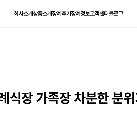
회사소개
상품소개
장례후기
장례정보
고객센터
블로그
회사소개
125상품
장례정보
자주하는질문
오시는길
179상품
수목장/납골당안내
이용방법
279상품
코로나방역
79상품
직원채용공고
례식장 가족장 차분한 분위