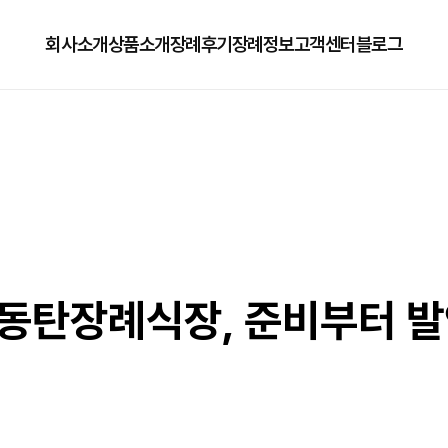
회사소개
상품소개
장례후기
장례정보
고객센터
블로그
회사소개
125상품
장례정보
자주하는질문
오시는길
179상품
수목장/납골당안내
이용방법
279상품
코로나방역
79상품
직원채용공고
동탄장례식장, 준비부터 발