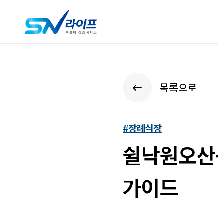
목록으로
#장례식장
쉴낙원오산
가이드