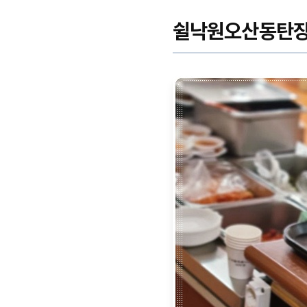
쉴낙원오산동탄장