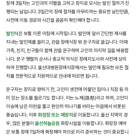
장례 3일차는 고인과의 이별을 고하고 장지로 모시는 발인 절차가 진
행되는 날입니다. 3일간의 장례 절차를 마무리하는 중요한 날인만큼,
사전에 이동 경로와 시간을 꼼꼼히 확인해야 합니다.
발인식
은 보통 이른 아침에 시작됩니다. 발인에 앞서 간단한 제사를
지내는 발인제를 올리고, 관을 장례식장 밖 운구차로 옮깁니다. 이때
가족, 친지, 친구들이 함께 관을 운구하며 고인의 마지막 길을 배웅합
니다. 운구 행렬의 순서나 종교적 의식은 장례지도사와 사전에 상의
하여 진행합니다. 울산대병원장례식장에서는 발인에 필요한 모든 절
차를 전문적으로 지원하므로 안내에 따르면 됩니다.
운구차는 장지로 향하기 전, 고인이 생전에 머물던 집이나 직장 등 의
미 있는 장소를 들르기도 합니다. 이는 노제(路祭)라고 하며, 고인이
이승에 남은 미련을 풀고 편안히 떠나기를 바라는 마음에서 비롯된
풍습입니다. 이후
화장장 또는 매장지
로 이동합니다. 울산 지역의 경
우, 많은 분들이
울산하늘공원
화장시설을 이용합니다. 화장장 예약
은 보통 장례 1일차에 확정해야 하므로 미리 준비하는 것이 중요합니