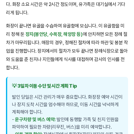
다. 화장 소요 시간은 약 2시간 정도이며, 유가족은 대기실에서 기다
리게 됩니다.
화장이 끝나면 유골을 수습하여 유골함에 모십니다. 이 유골함을 미
리 정해 둔
장지(봉안당, 수목장, 해양장 등)
에 안치하면 모든 장례 절
차가 마무리됩니다. 매장의 경우, 정해진 절차에 따라 하관 및 봉분 작
업을 진행합니다. 장지에서의 절차가 모두 끝나면 장례식장으로 돌아
와 도움을 준 친지나 지인들에게 식사를 대접하며 감사의 인사를 전
합니다.
💡 3일차 이동 수단 및 시간 계획 Tip
발인 당일은 시간 관리가 매우 중요합니다. 화장장 예약 시간이
나 장지 도착 시간을 엄수해야 하므로, 이동 시간을 넉넉하게
계획해야 합니다.
-
운구차량 및 버스 예약:
발인에 동행할 가족 및 친지 인원을
파악하여 필요한 차량(리무진, 버스)을 미리 예약합니다.