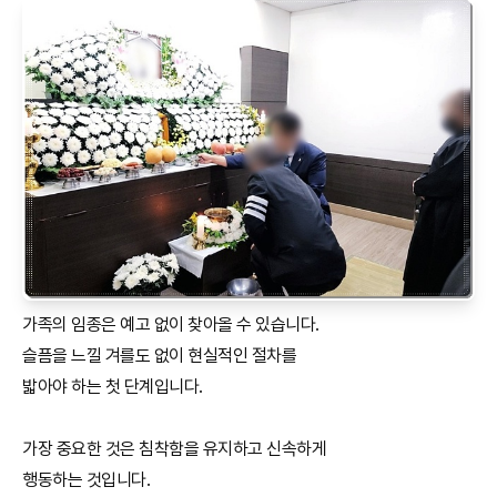
가족의 임종은 예고 없이 찾아올 수 있습니다.
슬픔을 느낄 겨를도 없이 현실적인 절차를
밟아야 하는 첫 단계입니다.
가장 중요한 것은 침착함을 유지하고 신속하게
행동하는 것입니다.