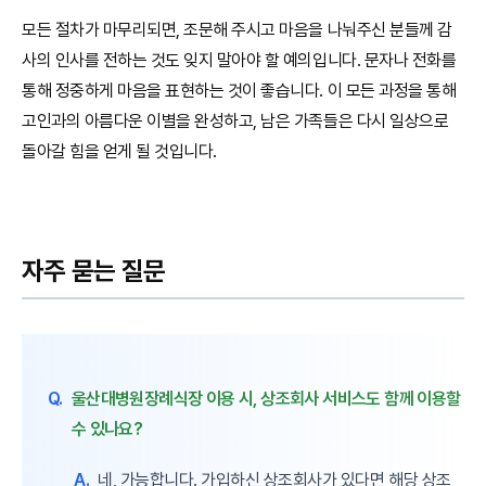
모든 절차가 마무리되면, 조문해 주시고 마음을 나눠주신 분들께 감
사의 인사를 전하는 것도 잊지 말아야 할 예의입니다. 문자나 전화를
통해 정중하게 마음을 표현하는 것이 좋습니다. 이 모든 과정을 통해
고인과의 아름다운 이별을 완성하고, 남은 가족들은 다시 일상으로
돌아갈 힘을 얻게 될 것입니다.
자주 묻는 질문
Q.
울산대병원장례식장 이용 시, 상조회사 서비스도 함께 이용할
수 있나요?
A.
네, 가능합니다. 가입하신 상조회사가 있다면 해당 상조