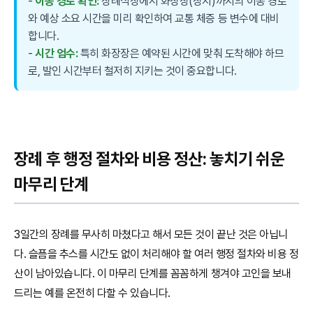
-
이동 경로 확인:
장례식장에서 화장장(장지)까지의 이동 경로
와 예상 소요 시간을 미리 확인하여 교통 체증 등 변수에 대비
합니다.
-
시간 엄수:
특히 화장장은 예약된 시간에 맞춰 도착해야 하므
로, 발인 시간부터 철저히 지키는 것이 중요합니다.
장례 후 행정 절차와 비용 정산: 놓치기 쉬운
마무리 단계
3일간의 장례를 무사히 마쳤다고 해서 모든 것이 끝난 것은 아닙니
다. 슬픔을 추스를 시간도 없이 처리해야 할 여러 행정 절차와 비용 정
산이 남아있습니다. 이 마무리 단계를 꼼꼼하게 챙겨야 고인을 보내
드리는 예를 온전히 다할 수 있습니다.