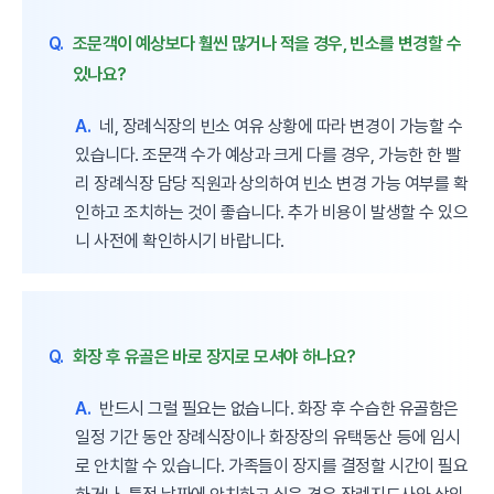
Q.
조문객이 예상보다 훨씬 많거나 적을 경우, 빈소를 변경할 수
있나요?
A.
네, 장례식장의 빈소 여유 상황에 따라 변경이 가능할 수
있습니다. 조문객 수가 예상과 크게 다를 경우, 가능한 한 빨
리 장례식장 담당 직원과 상의하여 빈소 변경 가능 여부를 확
인하고 조치하는 것이 좋습니다. 추가 비용이 발생할 수 있으
니 사전에 확인하시기 바랍니다.
Q.
화장 후 유골은 바로 장지로 모셔야 하나요?
A.
반드시 그럴 필요는 없습니다. 화장 후 수습한 유골함은
일정 기간 동안 장례식장이나 화장장의 유택동산 등에 임시
로 안치할 수 있습니다. 가족들이 장지를 결정할 시간이 필요