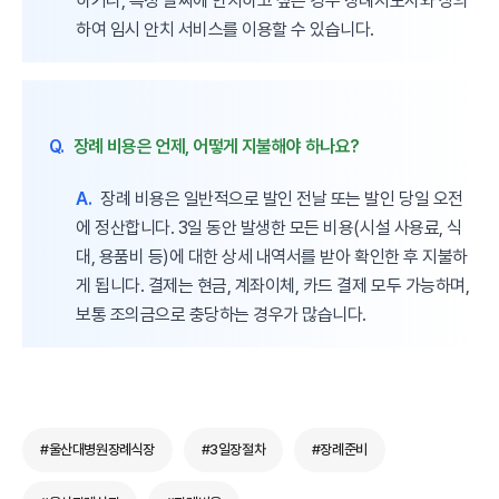
하거나, 특정 날짜에 안치하고 싶은 경우 장례지도사와 상의
하여 임시 안치 서비스를 이용할 수 있습니다.
Q.
장례 비용은 언제, 어떻게 지불해야 하나요?
A.
장례 비용은 일반적으로 발인 전날 또는 발인 당일 오전
에 정산합니다. 3일 동안 발생한 모든 비용(시설 사용료, 식
대, 용품비 등)에 대한 상세 내역서를 받아 확인한 후 지불하
게 됩니다. 결제는 현금, 계좌이체, 카드 결제 모두 가능하며,
보통 조의금으로 충당하는 경우가 많습니다.
#울산대병원장례식장
#3일장절차
#장례준비