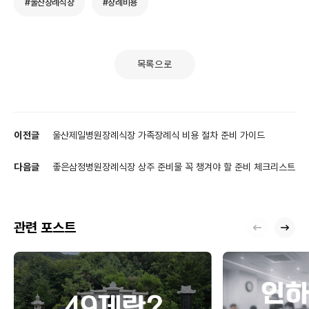
#울산장례식장
#장례비용
목록으로
이전글
울산제일병원장례식장 가족장례식 비용 절차 준비 가이드
다음글
좋은삼정병원장례식장 상주 준비물 꼭 챙겨야 할 준비 체크리스트
관련 포스트