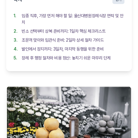
임종 직후, 가장 먼저 해야 할 일: 울산대병원장례식장 연락 및 안
치
빈소 선택부터 상복 준비까지: 1일차 핵심 체크리스트
조문객 맞이와 입관식 준비: 2일차 상세 절차 가이드
발인에서 장지까지: 3일차, 마지막 동행을 위한 준비
장례 후 행정 절차와 비용 정산: 놓치기 쉬운 마무리 단계