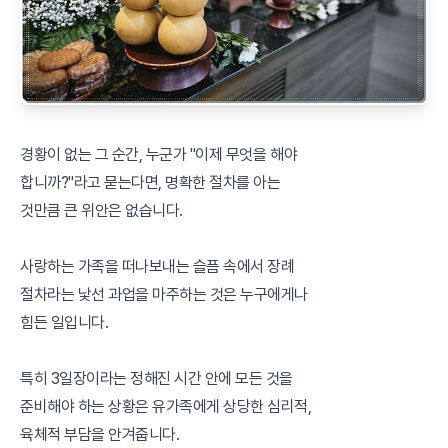
경황이 없는 그 순간, 누군가 "이제 무엇을 해야
합니까?"라고 묻는다면, 명확한 절차를 아는
것만큼 큰 위안은 없습니다.
사랑하는 가족을 떠나보내는 슬픔 속에서 장례
절차라는 낯선 과업을 마주하는 것은 누구에게나
힘든 일입니다.
특히 3일장이라는 정해진 시간 안에 모든 것을
준비해야 하는 상황은 유가족에게 상당한 심리적,
육체적 부담을 안겨줍니다.