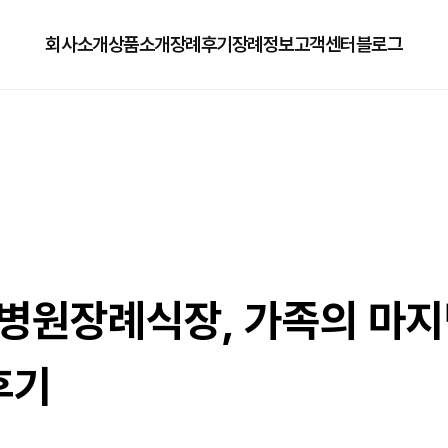
회사소개
상품소개
장례후기
장례정보
고객센터
블로그
회사소개
125상품
장례정보
자주하는질문
오시는길
179상품
수목장/납골당안내
이용방법
279상품
코로나방역
79상품
직원채용공고
병원장례식장, 가족의 마지
후기