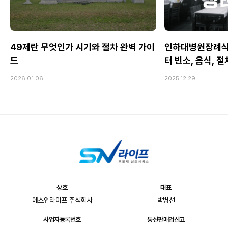
49제란 무엇인가 시기와 절차 완벽 가이
인하대병원장례식
드
터 빈소, 음식, 
2026.01.06
2025.12.29
상호
대표
에스엔라이프 주식회사
박병선
사업자등록번호
통신판매업신고