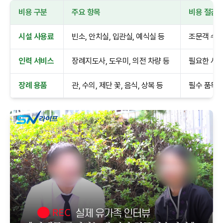
비용 구분
주요 항목
비용 절감 
시설 사용료
빈소, 안치실, 입관실, 예식실 등
조문객 수에
인력 서비스
장례지도사, 도우미, 의전 차량 등
필요한 서비
장례 용품
관, 수의, 제단 꽃, 음식, 상복 등
필수 품목 