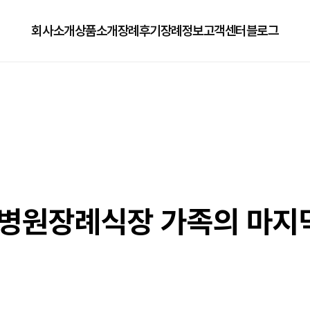
회사소개
상품소개
장례후기
장례정보
고객센터
블로그
회사소개
125상품
장례정보
자주하는질문
오시는길
179상품
수목장/납골당안내
이용방법
279상품
코로나방역
79상품
직원채용공고
병원장례식장 가족의 마지막