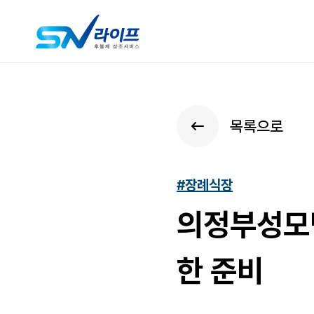
목록으로
#장례식장
의정부성모
한 준비