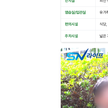
안치실
최신 
염습실/입관실
유가족
편의시설
식당,
주차시설
넓은 