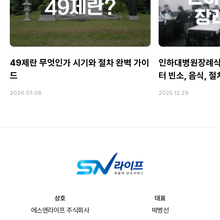
49제란 무엇인가 시기와 절차 완벽 가이
인하대병원장례식
드
터 빈소, 음식, 
2026.01.06
2025.12.29
상호
대표
에스엔라이프 주식회사
박병선