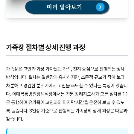
가족장 절차별 상세 진행 과정
가족장은 고인과 가장 가까웠던 가족, 친지 중심으로 진행되는 장례
방식입니다. 절차는 일반장과 유사하지만, 조문객 규모가 작아 보다
차분하고 경건한 분위기에서 고인을 추모할 수 있다는 특징이 있습니
다. 이대목동병원장례식장에서는 전문 장례지도사가 모든 절차를 1:1
로 동행하며 유가족이 고인과의 마지막 시간을 온전히 보낼 수 있도
록 돕습니다. 3일장 기준으로 진행되는 가족장의 상세 과정은 다음과
같습니다.