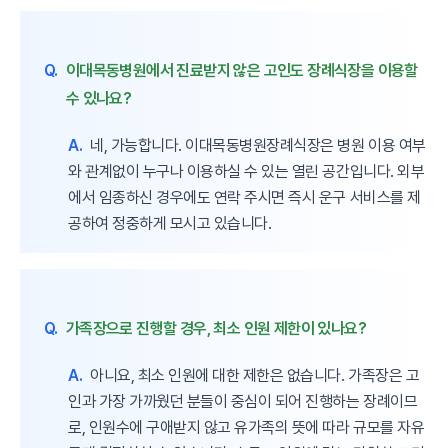
Q.
이대목동병원에서 진료받지 않은 고인도 장례식장을 이용할
수 있나요?
A.
네, 가능합니다. 이대목동병원장례식장은 병원 이용 여부
와 관계없이 누구나 이용하실 수 있는 열린 공간입니다. 외부
에서 임종하신 경우에도 연락 주시면 즉시 운구 서비스를 제
공하여 정중하게 모시고 있습니다.
Q.
가족장으로 진행할 경우, 최소 인원 제한이 있나요?
A.
아니요, 최소 인원에 대한 제한은 없습니다. 가족장은 고
인과 가장 가까웠던 분들이 중심이 되어 진행하는 장례이므
로, 인원수에 구애받지 않고 유가족의 뜻에 따라 규모를 자유