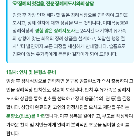
💡 장례의 첫걸음, 전문 장례지도사와의 상담
임종 후 가장 먼저 해야 할 일은 장례식장으로 연락하여 고인을
모시고, 장례 절차에 대한 상담을 받는 것입니다. 이대목동병원
장례식장의
경험 많은 장례지도사
는 24시간 대기하며 유가족
의 상황에 맞는 최적의 장례 상품을 설계하고, 복잡한 행정 절
차부터 발인까지 모든 과정을 세심하게 안내합니다. 슬픔으로
경황이 없는 유가족에게 든든한 길잡이가 되어 드립니다.
1일차: 안치 및 분향소 준비
임종 후 장례식장으로 연락하면 운구용 앰뷸런스가 즉시 출동하여 고
인을 장례식장 안치실로 정중히 모십니다. 안치 후 유가족은 장례지
도사와 상담을 통해 빈소를 선택하고 장례 용품(수의, 관 등)을 결정
합니다. 상담이 완료되면 고인의 영정사진을 모시고 제단을 꾸리는
분향소(빈소)를 마련
합니다. 이후 상복을 갈아입고, 부고를 작성하여
가까운 친지 및 지인들에게 알리며 본격적인 조문을 맞이할 준비를
합니다.