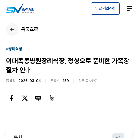
무료 가입신청
목록으로
#장례식장
이대목동병원장례식장, 정성으로 준비한 가족장
절차 안내
등록일
2026. 03. 04
조회수
159
링크 복사하기
목차
닫기