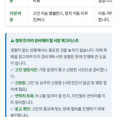
용
비용
절합니다.
차량 비
고인 이송 앰뷸런스, 장지 이동 리무
이동 거리와
용
진/버스
합니다.
⚠️ 장례 전 미리 준비해야 할 사항 체크리스트
경황이 없는 상황에서는 중요한 것을 놓치기 쉽습니다. 아래 목
록을 참고하여 미리 준비해두시면 원활한 장례 진행에 큰 도움
이 됩니다.
✅
고인 영정사진:
가장 표정이 좋고 선명한 사진으로 준비합니
다.
✅
신분증:
고인 및 상주의 신분증 (사망진단서 발급 및 행정 절
차에 필요)
✅
연락처 목록:
부고를 알려야 할 친지, 지인들의 연락처를 미
리 정리합니다.
✅
종교 확인:
고인의 종교에 맞는 장례 절차를 진행하기 위해
확인합니다.