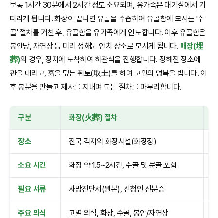
보통 1시간 30분에서 2시간 정도 소요되며, 유가족은 대기실에서 기
다리게 됩니다. 화장이 끝나면 유골을 수습하여 유골함에 모시는 '수
골' 절차를 거친 후, 유골함을 유가족에게 인도합니다. 이후 유골함은
봉안당, 자연장 등 미리 정해둔 안치 장소로 모시게 됩니다.
매장(埋
葬)
의 경우, 장지에 도착하여 하관식을 진행합니다. 정해진 장소에
관을 내리고, 흙을 덮는 취토(取土)를 하며 고인의 명복을 빕니다. 이
후 봉분을 만들고 제사를 지내며 모든 절차를 마무리합니다.
구분
화장(火葬) 절차
매
장소
전국 각지의 화장시설(화장장)
선
소요 시간
화장 약 1.5~2시간, 수골 및 분골 포함
하
필요 서류
사망진단서(원본), 신청인 신분증
사
주요 의식
고별 의식, 화장, 수골, 봉안/자연장
하