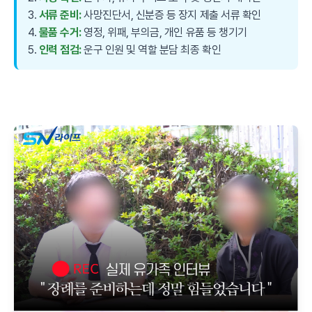
3.
서류 준비:
사망진단서, 신분증 등 장지 제출 서류 확인
4.
물품 수거:
영정, 위패, 부의금, 개인 유품 등 챙기기
5.
인력 점검:
운구 인원 및 역할 분담 최종 확인