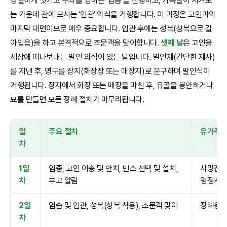
정결하게 씻기고 수의를 입히는 '염습'을 진행하고, 가족들이 지켜보
는 가운데 관에 모시는 '입관' 의식을 거행합니다. 이 과정은 고인과의
마지막 대면이므로 매우 중요합니다. 입관 후에는 성복(상복으로 갈
아입음)을 하고 본격적으로 조문객을 맞이합니다.
셋째 날
은 고인을
세상에 떠나보내는 발인 의식이 있는 날입니다. 발인제(간단한 제사)
를 지낸 후, 영구를 장지(화장장 또는 매장지)로 운구하며 발인식이
거행됩니다. 장지에서 화장 또는 매장을 마친 후, 유골을 봉안하거나
묘를 만들면 모든 장례 절차가 마무리됩니다.
일
주요 절차
유가족 
차
1일
임종, 고인 이송 및 안치, 빈소 선택 및 설치,
사망진단서
차
부고 알림
영정사
2일
염습 및 입관, 성복(상복 착용), 조문객 맞이
장례용품(
차