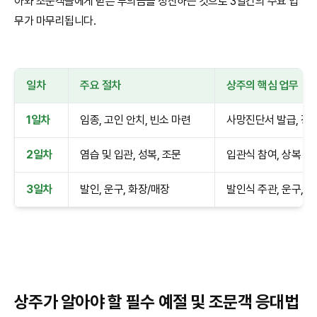
아와 조문객들에게 받은 부의금을 정산하는 것으로 3일간의 주요 업
무가 마무리됩니다.
일차
주요 절차
상주의 핵심 업무
1일차
임종, 고인 안치, 빈소 마련
사망진단서 발급, 장례
2일차
염습 및 입관, 성복, 조문
입관식 참여, 상복 착
3일차
발인, 운구, 화장/매장
발인식 주관, 운구, 
상주가 알아야 할 필수 예절 및 조문객 응대법