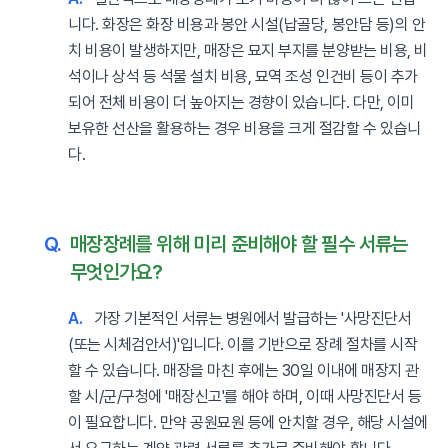
니다. 화장은 화장 비용과 봉안 시설(납골당, 봉안담 등)의 안
치 비용이 발생하지만, 매장은 묘지 부지를 분양받는 비용, 비
석이나 상석 등 석물 설치 비용, 묘역 조성 인건비 등이 추가
되어 전체 비용이 더 높아지는 경향이 있습니다. 다만, 이미
보유한 선산을 활용하는 경우 비용을 크게 절감할 수 있습니
다.
Q.
매장장례를 위해 미리 준비해야 할 필수 서류는
무엇인가요?
A.
가장 기본적인 서류는 병원에서 발급하는 '사망진단서
(또는 시체검안서)'입니다. 이를 기반으로 장례 절차를 시작
할 수 있습니다. 매장을 마친 후에는 30일 이내에 매장지 관
할 시/군/구청에 '매장신고'를 해야 하며, 이때 사망진단서 등
이 필요합니다. 만약 공원묘원 등에 안치할 경우, 해당 시설에