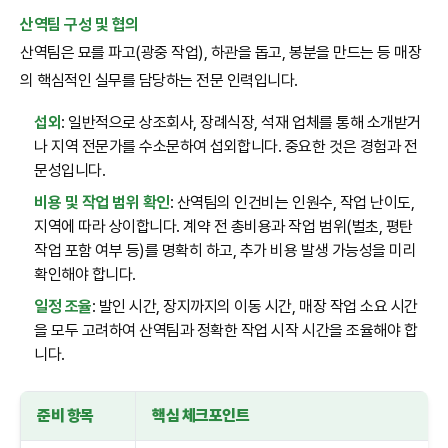
산역팀 구성 및 협의
산역팀은 묘를 파고(광중 작업), 하관을 돕고, 봉분을 만드는 등 매장
의 핵심적인 실무를 담당하는 전문 인력입니다.
섭외
: 일반적으로 상조회사, 장례식장, 석재 업체를 통해 소개받거
나 지역 전문가를 수소문하여 섭외합니다. 중요한 것은 경험과 전
문성입니다.
비용 및 작업 범위 확인
: 산역팀의 인건비는 인원수, 작업 난이도,
지역에 따라 상이합니다. 계약 전 총비용과 작업 범위(벌초, 평탄
작업 포함 여부 등)를 명확히 하고, 추가 비용 발생 가능성을 미리
확인해야 합니다.
일정 조율
: 발인 시간, 장지까지의 이동 시간, 매장 작업 소요 시간
을 모두 고려하여 산역팀과 정확한 작업 시작 시간을 조율해야 합
니다.
준비 항목
핵심 체크포인트