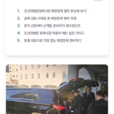
조선대병원장례식장 매장장례 절차 한눈에 보기
실제 상담 사례로 본 매장장례 준비 과정
장지 선정부터 산역팀 준비까지 체크포인트
조선대병원 장례식장 비용과 예산 실전 가이드
맞춤 상담으로 걱정 없는 매장장례 준비하기