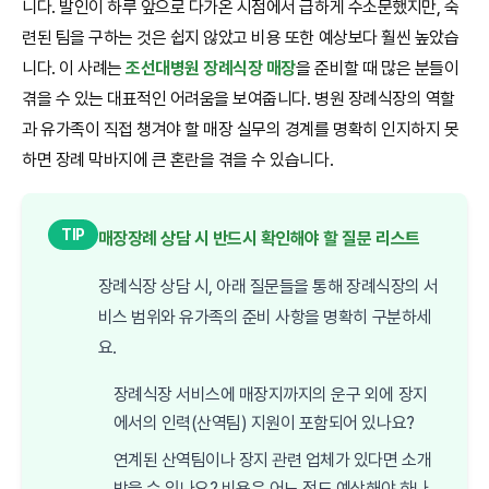
니다. 발인이 하루 앞으로 다가온 시점에서 급하게 수소문했지만, 숙
련된 팀을 구하는 것은 쉽지 않았고 비용 또한 예상보다 훨씬 높았습
니다. 이 사례는
조선대병원 장례식장 매장
을 준비할 때 많은 분들이
겪을 수 있는 대표적인 어려움을 보여줍니다. 병원 장례식장의 역할
과 유가족이 직접 챙겨야 할 매장 실무의 경계를 명확히 인지하지 못
하면 장례 막바지에 큰 혼란을 겪을 수 있습니다.
TIP
매장장례 상담 시 반드시 확인해야 할 질문 리스트
장례식장 상담 시, 아래 질문들을 통해 장례식장의 서
비스 범위와 유가족의 준비 사항을 명확히 구분하세
요.
장례식장 서비스에 매장지까지의 운구 외에 장지
에서의 인력(산역팀) 지원이 포함되어 있나요?
연계된 산역팀이나 장지 관련 업체가 있다면 소개
받을 수 있나요? 비용은 어느 정도 예상해야 하나