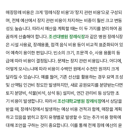
매장장례 비용은 크게 '장례식장 비용'과 '장지 관련 비용'으로 구성되
며, 전체 예산에서 장지 관련 비용이 차지하는 비중이 훨씬 크고 변동
성도 높습니다. 따라서 예산을 계획할 때는 이 두 가지를 분리하여 꼼
꼼하게 산출해야 합니다.
조선대병원 장례식장
과 같은 병원 장례식장
은 시설 사용료, 장례용품, 접객 음식 비용 등이 비교적 표준화되어 있
어 예측이 용이한 편입니다. 빈소의 크기, 조문객 수, 사용 용품의 등
급에 따라 비용이 결정됩니다. 문제는 장지 관련 비용입니다. 어디에,
어떻게 모시느냐에 따라 비용이 수백만 원에서 수천만 원까지 크게
달라질 수 있습니다. 예를 들어, 기존 선산을 활용하는 경우 묘역 조성
및 산역팀 인건비 정도만 발생하지만, 새로 공원묘지를 분양받는다면
토지 분양비, 석물(비석, 상석 등) 설치비, 연간 관리비 등 상당한 초
기 비용이 발생합니다. 따라서
조선대학교병원 장례식장
에서 상담을
받을 때, 장례식장에서 발생하는 예상 비용 견적과 함께, 매장을 계획
하고 있음을 밝히고 장지 유형별로 발생할 수 있는 추가 비용 항목에
대해 조언을 구하는 것이 중요합니다. 이를 통해 전체 장례 예산의 윤