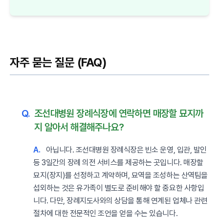
자주 묻는 질문 (FAQ)
Q.
조선대병원 장례식장에 연락하면 매장할 묘지까
지 알아서 해결해주나요?
A.
아닙니다. 조선대병원 장례식장은 빈소 운영, 입관, 발인
등 3일간의 장례 의전 서비스를 제공하는 곳입니다. 매장할
묘지(장지)를 선정하고 계약하며, 묘역을 조성하는 산역팀을
섭외하는 것은 유가족이 별도로 준비해야 할 중요한 사항입
니다. 다만, 장례지도사와의 상담을 통해 연계된 업체나 관련
절차에 대한 전문적인 조언을 얻을 수는 있습니다.