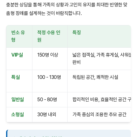
충분한 상담을 통해 가족의 상황과 고인의 유지를 최대한 반영한 맞
춤형 장례를 설계하는 것이 바람직합니다.
빈소 유
적정 수용 인
특징
형
원
VIP실
150명 이상
넓은 접객실, 가족 휴게실, 샤워실
완비
특실
100 - 130명
독립된 공간, 쾌적한 시설
일반실
50 - 80명
합리적인 비용, 효율적인 공간 구성
소형실
30명 내외
가족 중심의 조용한 추모 공간