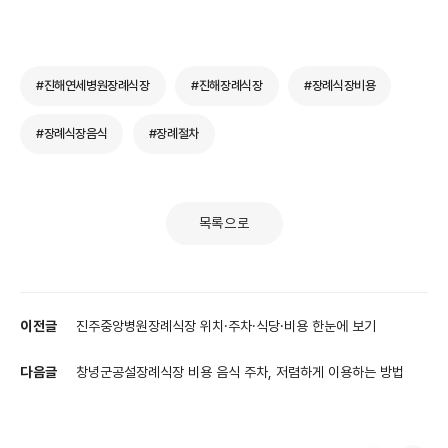
#진해연세병원장례식장
#진해장례식장
#장례식장비용
#장례식장음식
#장례절차
목록으로
이전글
진주중앙병원장례식장 위치·주차·식당·비용 한눈에 보기
다음글
창녕군공설장례식장 비용 음식 주차, 저렴하게 이용하는 방법