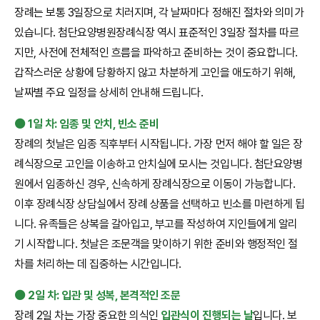
장례는 보통 3일장으로 치러지며, 각 날짜마다 정해진 절차와 의미가
있습니다. 첨단요양병원장례식장 역시 표준적인 3일장 절차를 따르
지만, 사전에 전체적인 흐름을 파악하고 준비하는 것이 중요합니다.
갑작스러운 상황에 당황하지 않고 차분하게 고인을 애도하기 위해,
날짜별 주요 일정을 상세히 안내해 드립니다.
⚫ 1일 차: 임종 및 안치, 빈소 준비
장례의 첫날은 임종 직후부터 시작됩니다. 가장 먼저 해야 할 일은 장
례식장으로 고인을 이송하고 안치실에 모시는 것입니다. 첨단요양병
원에서 임종하신 경우, 신속하게 장례식장으로 이동이 가능합니다.
이후 장례식장 상담실에서 장례 상품을 선택하고 빈소를 마련하게 됩
니다. 유족들은 상복을 갈아입고, 부고를 작성하여 지인들에게 알리
기 시작합니다. 첫날은 조문객을 맞이하기 위한 준비와 행정적인 절
차를 처리하는 데 집중하는 시간입니다.
⚫ 2일 차: 입관 및 성복, 본격적인 조문
장례 2일 차는 가장 중요한 의식인
입관식이 진행되는 날
입니다. 보