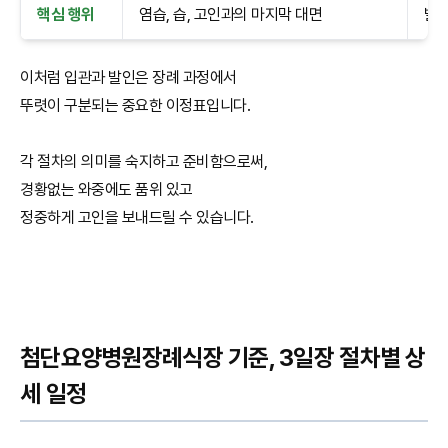
핵심 행위
염습, 습, 고인과의 마지막 대면
발인
이처럼 입관과 발인은 장례 과정에서
뚜렷이 구분되는 중요한 이정표입니다.
각 절차의 의미를 숙지하고 준비함으로써,
경황없는 와중에도 품위 있고
정중하게 고인을 보내드릴 수 있습니다.
첨단요양병원장례식장 기준, 3일장 절차별 상
세 일정