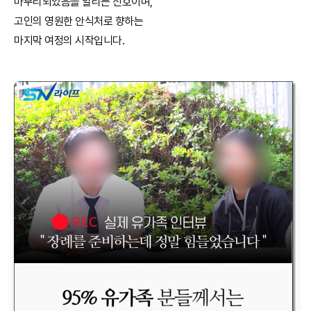
마무리되었음을 알리는 신호이며,
고인의 영원한 안식처로 향하는
마지막 여정의 시작입니다.