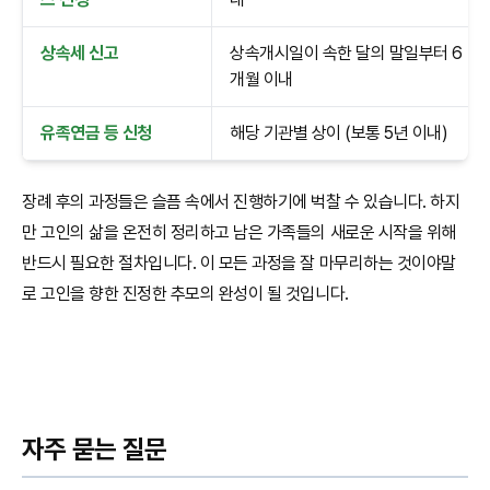
상속세 신고
상속개시일이 속한 달의 말일부터 6
개월 이내
유족연금 등 신청
해당 기관별 상이 (보통 5년 이내)
장례 후의 과정들은 슬픔 속에서 진행하기에 벅찰 수 있습니다. 하지
만 고인의 삶을 온전히 정리하고 남은 가족들의 새로운 시작을 위해
반드시 필요한 절차입니다. 이 모든 과정을 잘 마무리하는 것이야말
로 고인을 향한 진정한 추모의 완성이 될 것입니다.
자주 묻는 질문