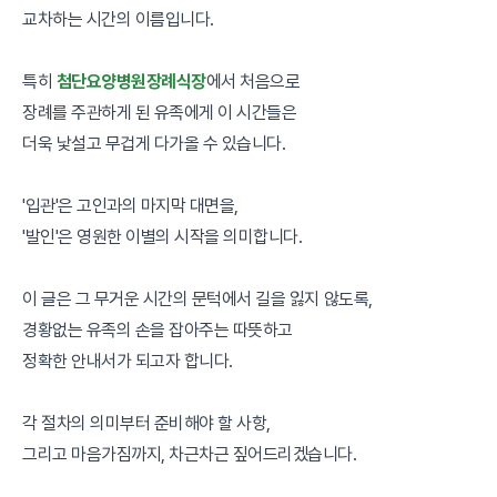
교차하는 시간의 이름입니다.
특히
첨단요양병원장례식장
에서 처음으로
장례를 주관하게 된 유족에게 이 시간들은
더욱 낯설고 무겁게 다가올 수 있습니다.
'입관'은 고인과의 마지막 대면을,
'발인'은 영원한 이별의 시작을 의미합니다.
이 글은 그 무거운 시간의 문턱에서 길을 잃지 않도록,
경황없는 유족의 손을 잡아주는 따뜻하고
정확한 안내서가 되고자 합니다.
각 절차의 의미부터 준비해야 할 사항,
그리고 마음가짐까지, 차근차근 짚어드리겠습니다.