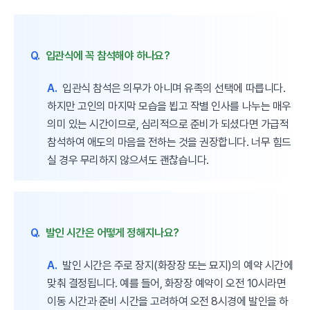
Q.
입관식에 꼭 참석해야 하나요?
A.
입관식 참석은 의무가 아니며 유족의 선택에 따릅니다.
하지만 고인의 마지막 모습을 뵙고 작별 인사를 나누는 매우
의미 있는 시간이므로, 심리적으로 준비가 되셨다면 가급적
참석하여 애도의 마음을 전하는 것을 권장합니다. 너무 힘드
실 경우 무리하지 않으셔도 괜찮습니다.
Q.
발인 시간은 어떻게 정해지나요?
A.
발인 시간은 주로 장지(화장장 또는 묘지)의 예약 시간에
맞춰 결정됩니다. 예를 들어, 화장장 예약이 오전 10시라면
이동 시간과 준비 시간을 고려하여 오전 8시경에 발인을 하