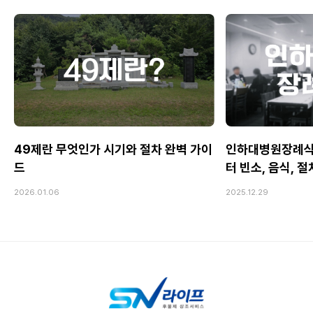
49제란 무엇인가 시기와 절차 완벽 가이
인하대병원장례식
드
터 빈소, 음식, 
2026.01.06
2025.12.29