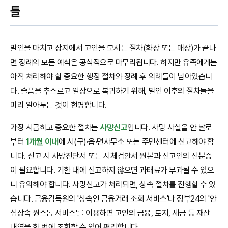
들
발인을 마치고 장지에서 고인을 모시는 절차(화장 또는 매장)가 끝나
면 장례의 모든 예식은 공식적으로 마무리됩니다. 하지만 유족에게는
아직 처리해야 할 중요한 행정 절차와 장례 후 의례들이 남아있습니
다. 슬픔을 추스르고 일상으로 복귀하기 위해, 발인 이후의 절차들을
미리 알아두는 것이 현명합니다.
가장 시급하고 중요한 절차는
사망신고
입니다. 사망 사실을 안 날로
부터
1개월 이내
에 시(구)·읍·면사무소 또는 주민센터에 신고해야 합
니다. 신고 시 사망진단서 또는 시체검안서 원본과 신고인의 신분증
이 필요합니다. 기한 내에 신고하지 않으면 과태료가 부과될 수 있으
니 유의해야 합니다. 사망신고가 처리되면, 상속 절차를 진행할 수 있
습니다. 금융감독원의 '상속인 금융거래 조회 서비스'나 정부24의 '안
심상속 원스톱 서비스'를 이용하면 고인의 금융, 토지, 세금 등 재산
내역을 한 번에 조회할 수 있어 편리합니다.