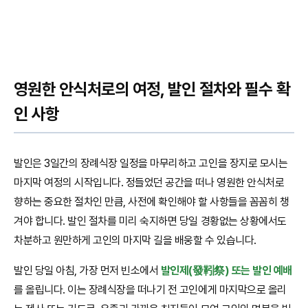
영원한 안식처로의 여정, 발인 절차와 필수 확
인 사항
발인은 3일간의 장례식장 일정을 마무리하고 고인을 장지로 모시는
마지막 여정의 시작입니다. 정들었던 공간을 떠나 영원한 안식처로
향하는 중요한 절차인 만큼, 사전에 확인해야 할 사항들을 꼼꼼히 챙
겨야 합니다. 발인 절차를 미리 숙지하면 당일 경황없는 상황에서도
차분하고 원만하게 고인의 마지막 길을 배웅할 수 있습니다.
발인 당일 아침, 가장 먼저 빈소에서
발인제(發靷祭) 또는 발인 예배
를 올립니다. 이는 장례식장을 떠나기 전 고인에게 마지막으로 올리