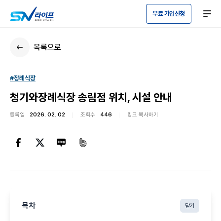
무료 가입신청
목록으로
#장례식장
청기와장례식장 송림점 위치, 시설 안내
등록일
2026. 02. 02
조회수
446
링크 복사하기
목차
닫기