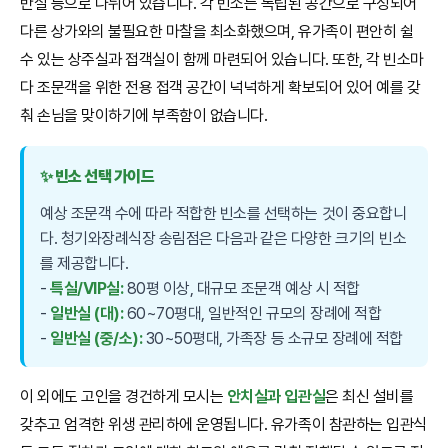
반실 등으로 나뉘어 있습니다. 각 빈소는 독립된 공간으로 구성되어
다른 상가와의 불필요한 마찰을 최소화했으며, 유가족이 편안히 쉴
수 있는 상주실과 접객실이 함께 마련되어 있습니다. 또한, 각 빈소마
다 조문객을 위한 전용 접객 공간이 넉넉하게 확보되어 있어 예를 갖
춰 손님을 맞이하기에 부족함이 없습니다.
✨ 빈소 선택 가이드
예상 조문객 수에 따라 적합한 빈소를 선택하는 것이 중요합니
다. 청기와장례식장 송림점은 다음과 같은 다양한 크기의 빈소
를 제공합니다.
-
특실/VIP실:
80평 이상, 대규모 조문객 예상 시 적합
-
일반실 (대):
60~70평대, 일반적인 규모의 장례에 적합
-
일반실 (중/소):
30~50평대, 가족장 등 소규모 장례에 적합
이 외에도 고인을 경건하게 모시는
안치실과 입관실
은 최신 설비를
갖추고 엄격한 위생 관리하에 운영됩니다. 유가족이 참관하는 입관식