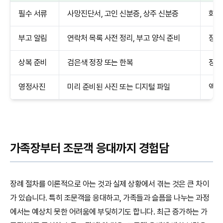
필수 서류
사망진단서, 고인 신분증, 상주 신분증
화장
부고 알림
연락처 목록 사전 정리, 부고 양식 준비
장례
상복 준비
검은색 정장 또는 한복
장례
영정사진
미리 준비된 사진 또는 디지털 파일
액자
가족장부터 조문객 응대까지 경험담
장례 절차를 이론적으로 아는 것과 실제 상황에서 겪는 것은 큰 차이
가 있습니다. 특히 조문객을 응대하고, 가족들과 슬픔을 나누는 과정
에서는 예상치 못한 어려움에 부딪히기도 합니다. 최근 증가하는 가