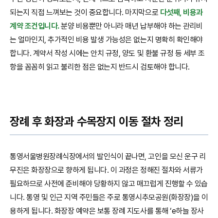
되는지 직접 느껴보는 것이 중요합니다. 마지막으로
다섯째, 비용과
계약 조건입니다.
분양 비용뿐만 아니라 매년 납부해야 하는 관리비
는 얼마인지, 추가적인 비용 발생 가능성은 없는지 명확히 확인해야
합니다. 계약서 작성 시에는 안치 규정, 양도 및 환불 규정 등 세부 조
항을 꼼꼼히 읽고 불리한 점은 없는지 반드시 검토해야 합니다.
장례 후 화장과 수목장지 이동 절차 정리
통영서울병원장례식장에서의 발인식이 끝나면, 고인을 모신 운구 리
무진은 화장장으로 향하게 됩니다. 이 과정은 정해진 절차와 서류가
필요하므로 사전에 준비해야 당황하지 않고 매끄럽게 진행할 수 있습
니다. 통영 및 인근 지역 주민들은 주로 통영시추모공원(화장장)을 이
용하게 됩니다. 화장장 예약은 보통 장례 지도사를 통해 ‘e하늘 장사