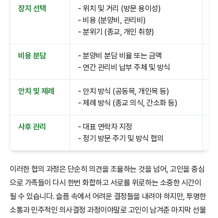
장지 선택
- 위치 및 거리 (방문 용이성)
최
- 비용 (분양비, 관리비)
- 분위기 (종교, 개인 취향)
비용 분담
- 분양비 분담 비율 또는 금액
각
- 연간 관리비 납부 주체 및 방식
안치 및 제례
- 안치 방식 (공동목, 개인목 등)
합
- 제례 방식 (종교 의식, 간소화 등)
사후 관리
- 대표 연락자 지정
관
- 정기 방문 주기 및 방식 협의
이러한 협의 과정은 단순히 의견을 조율하는 것을 넘어, 고인을 중심
으로 가족들이 다시 한번 화합하고 서로를 위로하는 소중한 시간이
될 수 있습니다. 슬픔 속에서 어려운 결정들을 내려야 하지만, 투명한
소통과 민주적인 의사결정 과정이야말로 고인이 남겨준 마지막 선물