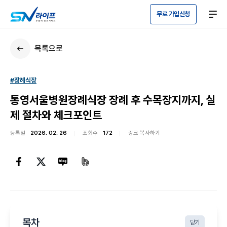
무료 가입신청
목록으로
#장례식장
통영서울병원장례식장 장례 후 수목장지까지, 실
제 절차와 체크포인트
등록일
2026. 02. 26
조회수
172
링크 복사하기
목차
닫기