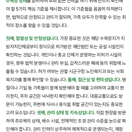
수목장 장례
를 준비하며 후회 없는 선택을 하기 위해 반드시 확인해
야 할 5가지 핵심 기준을 제시합니다. 이 기준들을 꼼꼼히 따져본다
면, 법적으로 안정되고 관리가 잘되며, 가족 모두가 만족할 수 있는 최
적의 장소를 찾을 수 있을 것입니다.
첫째, 합법성 및 안정성입니다.
가장 중요한 것은 해당 수목장지가 지
방자치단체로부터 정식으로 허가받은 재단법인 또는 공설 시설인지
확인하는 것입니다. 개인이나 종교 단체가 운영하는 미허가 시설의
경우, 향후 법적 분쟁이나 관리 부실, 갑작스러운 폐쇄 등의 위험에 노
출될 수 있습니다. 허가 여부는 관할 시군구청 노인복지과 또는 사회
복지과를 통해 확인할 수 있습니다.
둘째, 접근성 및 편의성입니다.
명
절이나 기일 등 가족들이 함께 방문해야 할 때를 고려하여 교통이 편
리한지, 주차 공간은 넉넉한지 확인해야 합니다. 대중교통으로도 방
문이 가능한지, 주변에 식사나 휴식을 취할 공간이 있는지도 중요한
고려 요소입니다.
셋째, 관리 상태 및 지속성입니다.
직접 현장을 방문
하여 추모목의 상태, 배수 시설, 전체적인 조경 관리 수준을 눈으로 확
인해야 합니다. 관리 인력이 상주하며 체계적으로 운영되는지, 재정