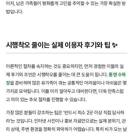
이자, 남은 가족들이 평화롭게 고인을 추억할 수 있는 가장 확실한 방
법입니다.
시행착오 줄이는 실제 이용자 후기와 팁 ✨
이론적인 절차를 숙지하는 것도 중요하지만, 먼저 경험한 이들의 실
제 후기와 조언은 시행착오를 줄이는 데 큰 도움이 됩니다.
통영 수목
장
을 준비하며 많은 유가족이 겪는 공통적인 어려움이나 아쉬움은 몇
가지로 요약됩니다. 이를 미리 알아두고 대비한다면, 더욱 만족스럽
고 의미 있는 추모 절차를 진행할 수 있습니다.
가장 많은 분들이 강조하는 팁은 ‘반드시 최소 2곳 이상 직접 답사하
라’는 것입니다. 인터넷 사진이나 홍보 자료만으로는 실제 분위기, 관
리 상태, 주변 환경을 정확히 파악하기 어렵습니다. 특히 비가 오는 날