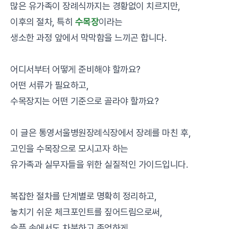
많은 유가족이 장례식까지는 경황없이 치르지만,
이후의 절차, 특히
수목장
이라는
생소한 과정 앞에서 막막함을 느끼곤 합니다.
어디서부터 어떻게 준비해야 할까요?
어떤 서류가 필요하고,
수목장지는 어떤 기준으로 골라야 할까요?
이 글은 통영서울병원장례식장에서 장례를 마친 후,
고인을 수목장으로 모시고자 하는
유가족과 실무자들을 위한 실질적인 가이드입니다.
복잡한 절차를 단계별로 명확히 정리하고,
놓치기 쉬운 체크포인트를 짚어드림으로써,
슬픔 속에서도 차분하고 존엄하게