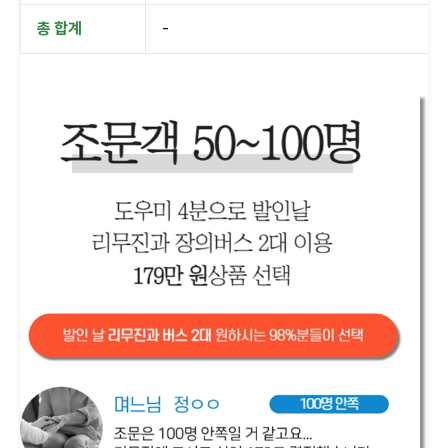
총 합계
-