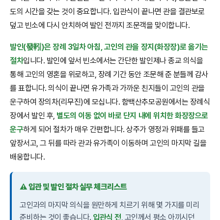
도의 시간을 갖는 것이 중요합니다. 입관식이 끝나면 관을 결관보로
덮고 빈소에 다시 안치하여 발인 전까지 조문객을 맞이합니다.
발인(發靷)은 장례 3일차 아침, 고인의 관을 장지(화장장)로 옮기는
절차
입니다. 발인에 앞서 빈소에서는 간단한 발인제나 종교 의식을
통해 고인의 영혼을 위로하고, 장례 기간 동안 조문해 준 분들께 감사
를 표합니다. 의식이 끝나면 유가족과 가까운 친지들이 고인의 관을
운구하여 장의차(리무진)에 모십니다. 함백산추모공원에서는 장례식
장에서 발인 후,
별도의 이동 없이 바로 단지 내에 위치한 화장장으로
운구
하게 되어 절차가 매우 간편합니다. 상주가 영정과 위패를 들고
앞장서고, 그 뒤를 따라 관과 유가족이 이동하며 고인의 마지막 길을
배웅합니다.
⚠️ 입관 및 발인 절차 실무 체크리스트
고인과의 마지막 의식을 원만하게 치르기 위해 몇 가지를 미리
준비하는 것이 좋습니다.
입관식 전
, 고인께서 평소 아끼시던