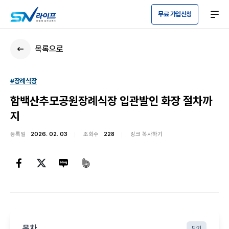
무료 가입신청
목록으로
#장례식장
함백산추모공원장례식장 입관발인 화장 절차까
지
등록일
2026. 02. 03
조회수
228
링크 복사하기
목차
닫기