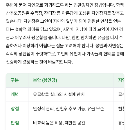
주변에 묻어 자연으로 회귀하도록 하는 친환경적인 장법입니다. 함백
산추모공원은 수목장, 잔디장 등 아름답게 조성된 자연장지를 갖추고
있습니다. 자연장은 고인이 자연의 일부가 되어 영원한 안식을 얻는
다는 철학적 의미를 담고 있으며, 시간이 지남에 따라 묘역이 자연 경
관과 어우러져 평온함을 줍니다. 다만, 한번 안치하면 유골을 다시 수
습하거나 이장하기 어렵다는 점을 고려해야 합니다. 봉안과 자연장은
각각의 장단점이 뚜렷하므로, 고인의 유언이나 가족들의 협의를 통해
신중하게 결정하는 것이 바람직합니다.
구분
봉안 (봉안당)
자연장
개념
유골함을 실내/외 시설에 안치
골분을
장점
안정적 관리, 전천후 추모 가능, 유골 보존
친환경
단점
비교적 높은 비용, 제한된 공간
유골 반