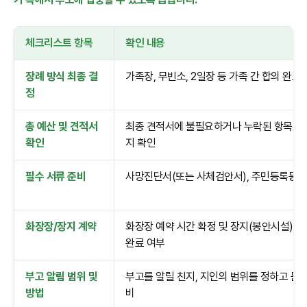
체크리스트 항목
확인 내용
장례 방식 최종 결
가족장, 무빈소, 2일장 등 가족 간 합의 완료
정
총 예산 및 견적서
최종 견적서에 불필요하거나 누락된 항목은 
확인
지 확인
필수 서류 준비
사망진단서(또는 사체검안서), 주민등록등본
화장장/장지 계약
화장장 예약 시간 확정 및 장지(봉안시설) 계
완료 여부
부고 알림 범위 및
부고를 알릴 친지, 지인의 범위를 정하고 문구
방법
비