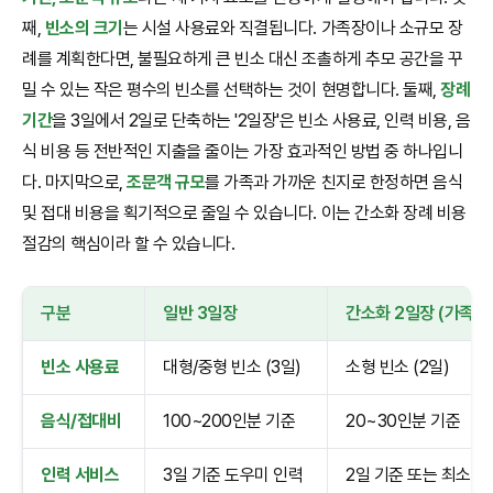
째,
빈소의 크기
는 시설 사용료와 직결됩니다. 가족장이나 소규모 장
례를 계획한다면, 불필요하게 큰 빈소 대신 조촐하게 추모 공간을 꾸
밀 수 있는 작은 평수의 빈소를 선택하는 것이 현명합니다. 둘째,
장례
기간
을 3일에서 2일로 단축하는 '2일장'은 빈소 사용료, 인력 비용, 음
식 비용 등 전반적인 지출을 줄이는 가장 효과적인 방법 중 하나입니
다. 마지막으로,
조문객 규모
를 가족과 가까운 친지로 한정하면 음식
및 접대 비용을 획기적으로 줄일 수 있습니다. 이는 간소화 장례 비용
절감의 핵심이라 할 수 있습니다.
구분
일반 3일장
간소화 2일장 (가족장
빈소 사용료
대형/중형 빈소 (3일)
소형 빈소 (2일)
음식/접대비
100~200인분 기준
20~30인분 기준
인력 서비스
3일 기준 도우미 인력
2일 기준 또는 최소 인