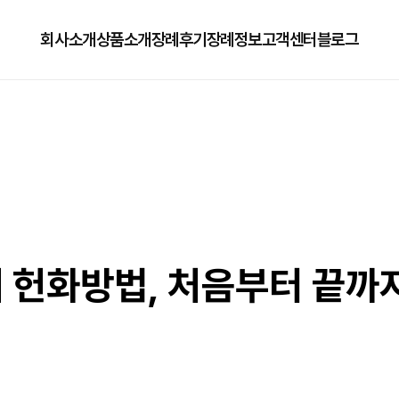
회사소개
상품소개
장례후기
장례정보
고객센터
블로그
회사소개
125상품
장례정보
자주하는질문
오시는길
179상품
수목장/납골당안내
이용방법
279상품
코로나방역
79상품
직원채용공고
 헌화방법, 처음부터 끝까