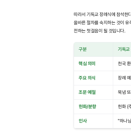
따라서 기독교 장례식에 참석한다
올바른 절차를 숙지하는 것이 유
전하는 첫걸음이 될 것입니다.
구분
기독교
핵심 의미
천국 환
주요 의식
장례 예
조문 예절
묵념 또
헌화/분향
헌화 (
인사
"하나님