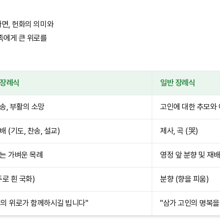
면, 헌화의 의미와
족에게 큰 위로를
 장례식
일반 장례식
송, 부활의 소망
고인에 대한 추모와
배 (기도, 찬송, 설교)
제사, 곡 (哭)
는 가벼운 목례
영정 앞 분향 및 재배
주로 흰 국화)
분향 (향을 피움)
의 위로가 함께하시길 빕니다"
"삼가 고인의 명복을