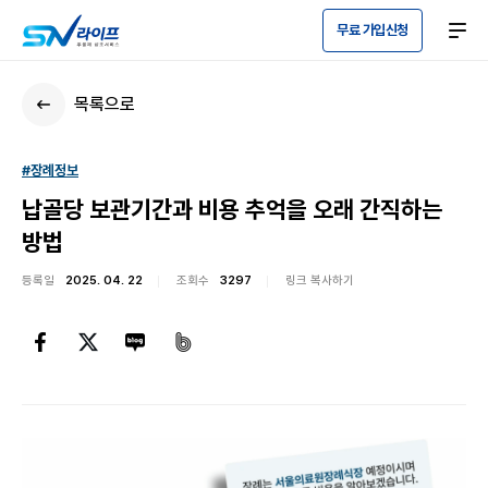
무료 가입신청
목록으로
#장례정보
납골당 보관기간과 비용 추억을 오래 간직하는
방법
등록일
2025. 04. 22
조회수
3297
링크 복사하기