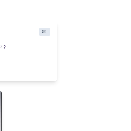
닫기
을까?