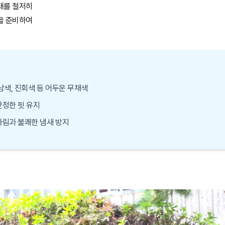
태를 철저히
을 준비하여
 남색, 진회색 등 어두운 무채색
단정한 핏 유지
옷차림과 불쾌한 냄새 방지