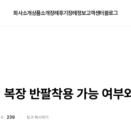
회사소개
상품소개
장례후기
장례정보
고객센터
블로그
회사소개
125상품
장례정보
자주하는질문
오시는길
179상품
수목장/납골당안내
이용방법
279상품
코로나방역
79상품
직원채용공고
 복장 반팔착용 가능 여부
회수
239
링크 복사하기