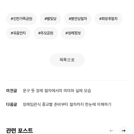
#인천가족공원
#별빛당
#봉안당절차
#화장후절차
#유골안치
#추모공원
#장례정보
목록으로
이전글
운구 뜻 장례 절차에서의 의미와 실제 모습
다음글
장례입관식 종교별 준비부터 절차까지 한눈에 이해하기
관련 포스트